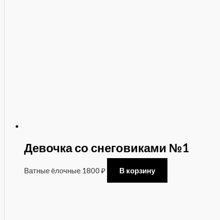
Девочка со снеговиками №1
Ватные ёлочные
1800
₽
В корзину