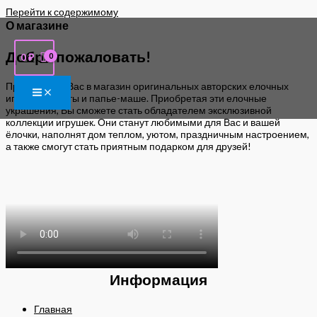
Перейти к содержимому
О магазине
Добро пожаловать!
0
₽
Приглашаем Вас в магазин оригинальных авторских елочных
игрушек из ваты и папье-маше. Приобретая эти елочные
украшения, Вы сможете стать обладателем эксклюзивной
коллекции игрушек. Они станут любимыми для Вас и вашей
ёлочки, наполнят дом теплом, уютом, праздничным настроением,
а также смогут стать приятным подарком для друзей!
Информация
Главная