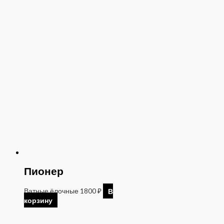
Пионер
Ватные ёлочные
1800
₽
В
корзину