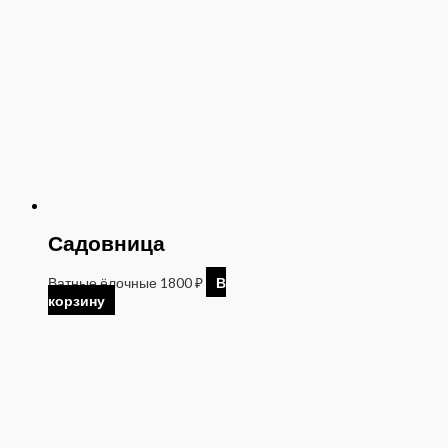
Садовница
Ватные ёлочные
1800
₽
В
корзину