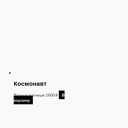
Космонавт
Ватные ёлочные
1800
₽
В
корзину