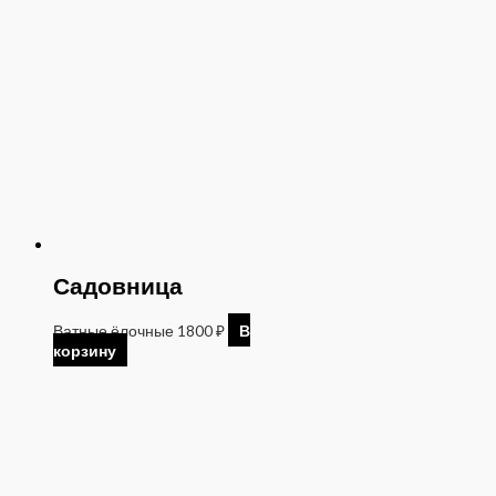
Садовница
Ватные ёлочные
1800
₽
В
корзину