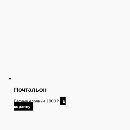
Почтальон
Ватные ёлочные
1800
₽
В
корзину