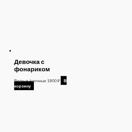
Девочка с
фонариком
Ватные ёлочные
1800
₽
В
корзину