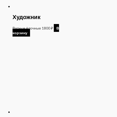
Художник
Ватные ёлочные
1800
₽
В
корзину