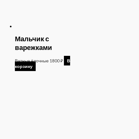
Мальчик с
варежками
Ватные ёлочные
1800
₽
В
корзину