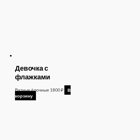
Девочка с
флажками
Ватные ёлочные
1800
₽
В
корзину