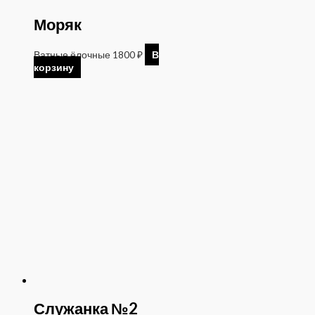
Моряк
Ватные ёлочные
1800
₽
В
корзину
Служанка №2