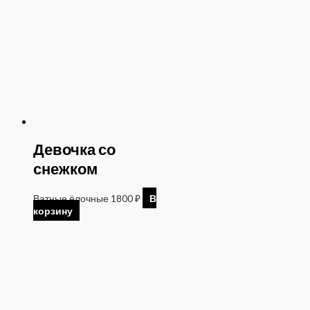
Девочка со
снежком
Ватные ёлочные
1800
₽
В
корзину