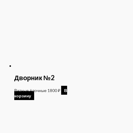
Дворник №2
Ватные ёлочные
1800
₽
В
корзину