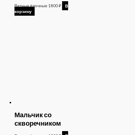
Ватные ёлочные
1800
₽
В
корзину
Мальчик со
скворечником