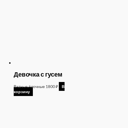
Девочка с гусем
Ватные ёлочные
1800
₽
В
корзину