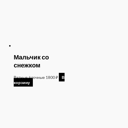
Мальчик со
снежком
Ватные ёлочные
1800
₽
В
корзину