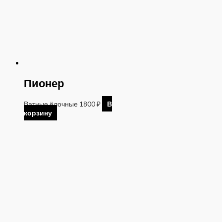
Пионер
Ватные ёлочные
1800
₽
В
корзину