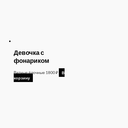
Девочка с
фонариком
Ватные ёлочные
1800
₽
В
корзину