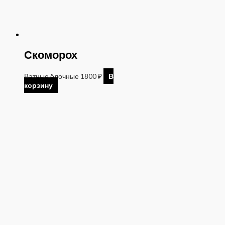
Скоморох
Ватные ёлочные
1800
₽
В
корзину