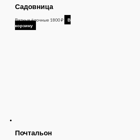
Садовница
Ватные ёлочные
1800
₽
В
корзину
Почтальон