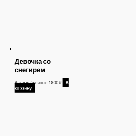
Девочка со
снегирем
Ватные ёлочные
1800
₽
В
корзину