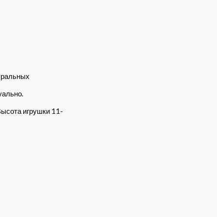
уральных
уально.
Высота игрушки 11-