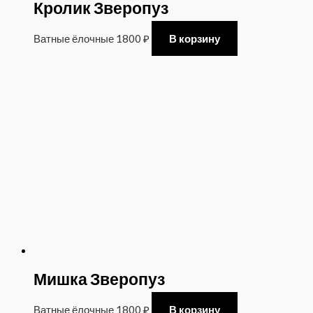
Кролик Зверопуз
Ватные ёлочные
1800
₽
В корзину
Мишка Зверопуз
Ватные ёлочные
1800
₽
В корзину