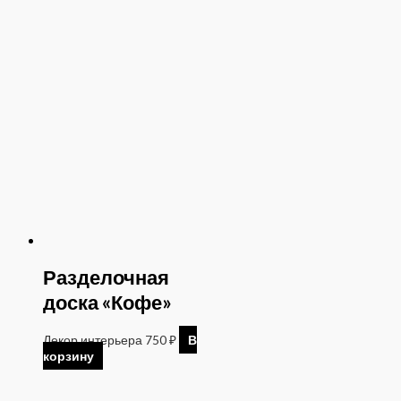
Разделочная
доска «Кофе»
Декор интерьера
750
₽
В
корзину