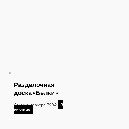
Разделочная
доска «Белки»
Декор интерьера
750
₽
В
корзину