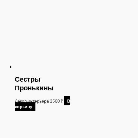
Сестры
Пронькины
Декор интерьера
2500
₽
В
корзину