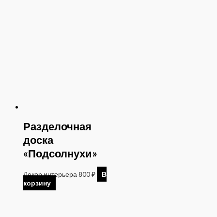
Разделочная
доска
«Подсолнухи»
Декор интерьера
800
₽
В
корзину