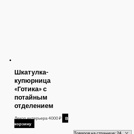
Шкатулка-
купюрница
«Готика» с
потайным
отделением
Декор интерьера
4000
₽
В
корзину