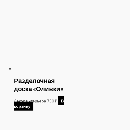
Разделочная
доска «Оливки»
Декор интерьера
750
₽
В
корзину