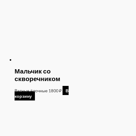
Мальчик со
скворечником
Ватные ёлочные
1800
₽
В
корзину