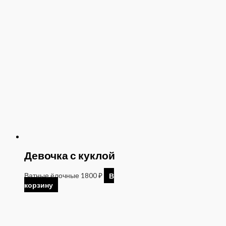
Девочка с куклой
Ватные ёлочные
1800
₽
В
корзину