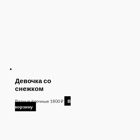
Девочка со
снежком
Ватные ёлочные
1800
₽
В
корзину