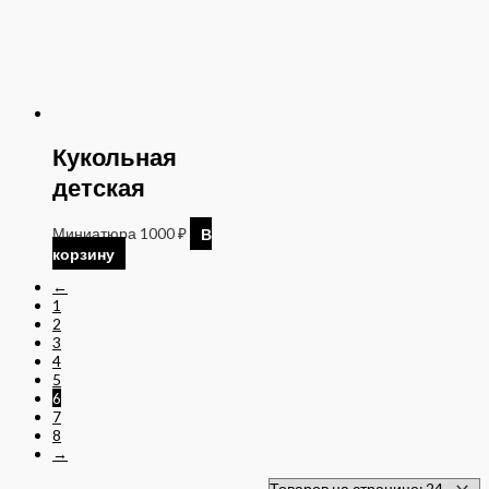
Кукольная
детская
Миниатюра
1000
₽
В
корзину
←
1
2
3
4
5
6
7
8
→