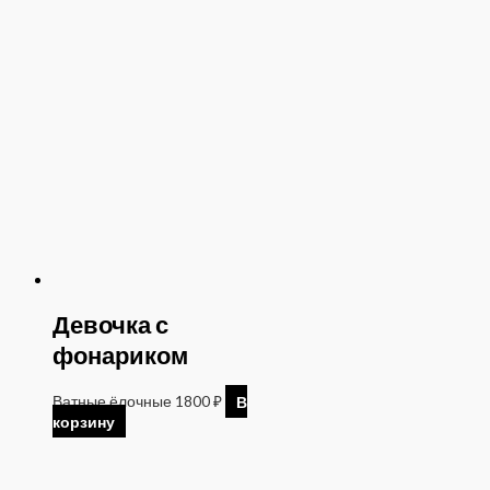
Девочка с
фонариком
Ватные ёлочные
1800
₽
В
корзину