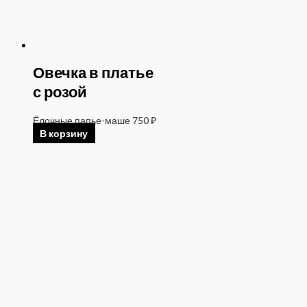
Овечка в платье
с розой
Ёлочные папье-маше
750
₽
В корзину