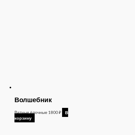
Волшебник
Ватные ёлочные
1800
₽
В
корзину