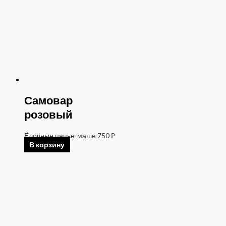
Самовар
розовый
Ёлочные папье-маше
750
₽
В корзину