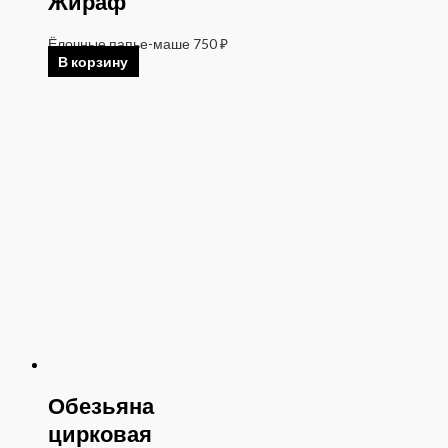
Жираф
Ёлочные папье-маше
750
₽
В корзину
Обезьяна
цирковая