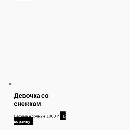
Девочка со
снежком
Ватные ёлочные
1800
₽
В
корзину