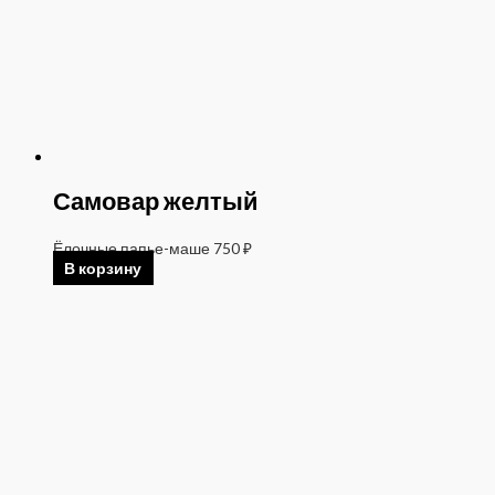
Самовар желтый
Ёлочные папье-маше
750
₽
В корзину