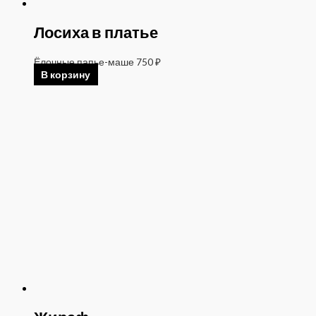
Лосиха в платье
Ёлочные папье-маше
750
₽
В корзину