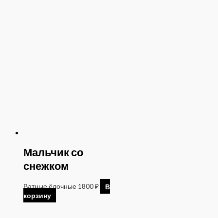
Мальчик со
снежком
Ватные ёлочные
1800
₽
В
корзину