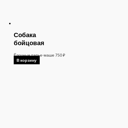
Собака
бойцовая
Ёлочные папье-маше
750
₽
В корзину