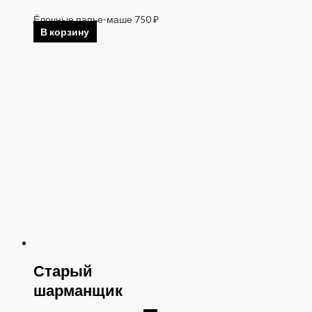
Ёлочные папье-маше
750
₽
В корзину
Старый
шарманщик