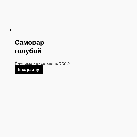
Самовар
голубой
Ёлочные папье-маше
750
₽
В корзину