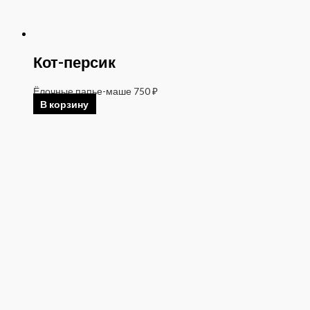
Кот-персик
Ёлочные папье-маше
750
₽
В корзину