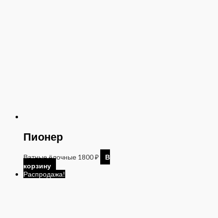
Пионер
Ватные ёлочные
1800
₽
В
корзину
Распродажа!