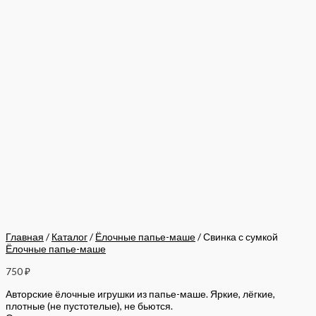
Главная
/
Каталог
/
Ёлочные папье-маше
/ Свинка с сумкой
Ёлочные папье-маше
750
₽
Авторские ёлочные игрушки из папье-маше. Яркие, лёгкие,
плотные (не пустотелые), не бьются.