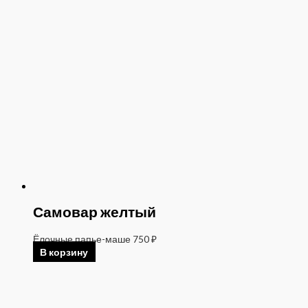
Самовар желтый
Ёлочные папье-маше
750
₽
В корзину