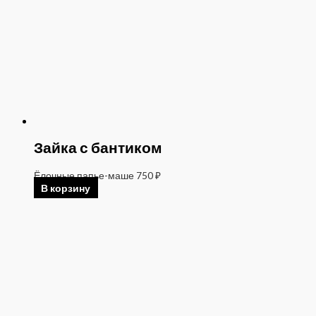
Зайка с бантиком
Ёлочные папье-маше
750
₽
В корзину