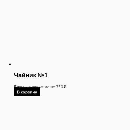
Чайник №1
Ёлочные папье-маше
750
₽
В корзину