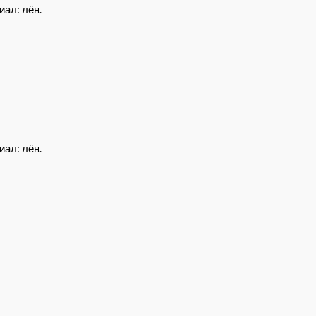
иал: лён.
иал: лён.