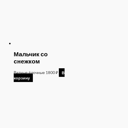
Мальчик со
снежком
Ватные ёлочные
1800
₽
В
корзину