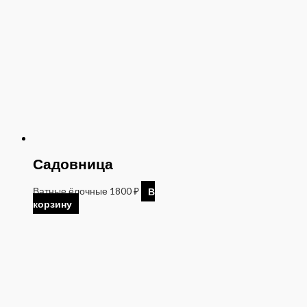
Садовница
Ватные ёлочные
1800
₽
В
корзину