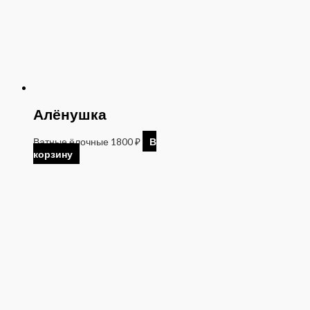
Алёнушка
Ватные ёлочные
1800
₽
В
корзину