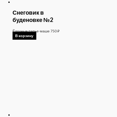
Снеговик в
буденовке №2
Ёлочные папье-маше
750
₽
В корзину