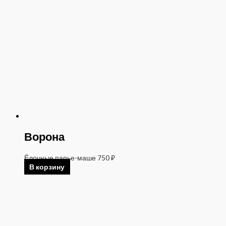
Ворона
Ёлочные папье-маше
750
₽
В корзину