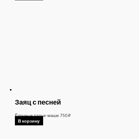
Заяц с песней
Ёлочные папье-маше
750
₽
В корзину