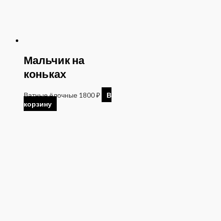
Мальчик на
коньках
Ватные ёлочные
1800
₽
В
корзину