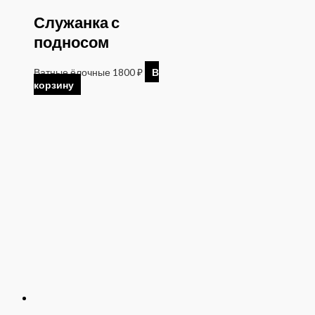
Служанка с
подносом
Ватные ёлочные
1800
₽
В
корзину