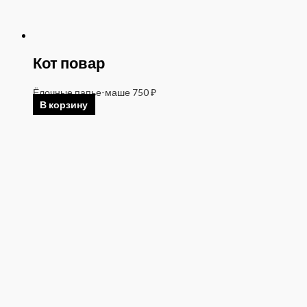
Кот повар
Ёлочные папье-маше
750
₽
В корзину