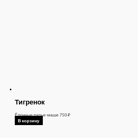
Тигренок
Ёлочные папье-маше
750
₽
В корзину