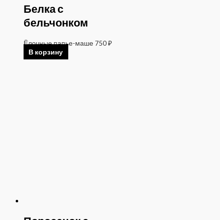
Белка с
бельчонком
Ёлочные папье-маше
750
₽
В корзину