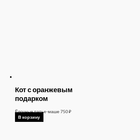
Кот с оранжевым
подарком
Ёлочные папье-маше
750
₽
В корзину