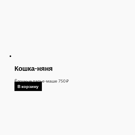
Кошка-няня
Ёлочные папье-маше
750
₽
В корзину