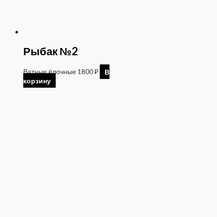
Рыбак №2
Ватные ёлочные
1800
₽
В
корзину