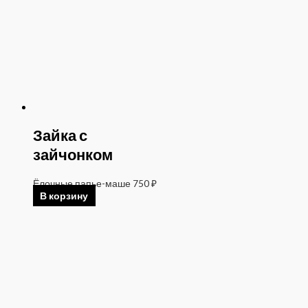
Зайка с
зайчонком
Ёлочные папье-маше
750
₽
В корзину