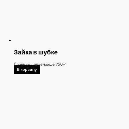
Зайка в шубке
Ёлочные папье-маше
750
₽
В корзину