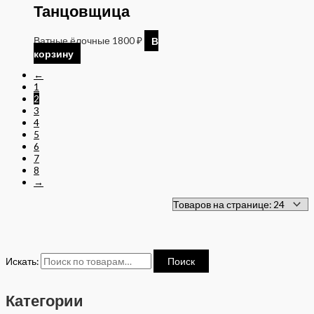
Танцовщица
Ватные ёлочные
1800
₽
В
корзину
←
1
2
3
4
5
6
7
8
→
Искать:
Поиск
Категории