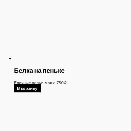
Белка на пеньке
Ёлочные папье-маше
750
₽
В корзину