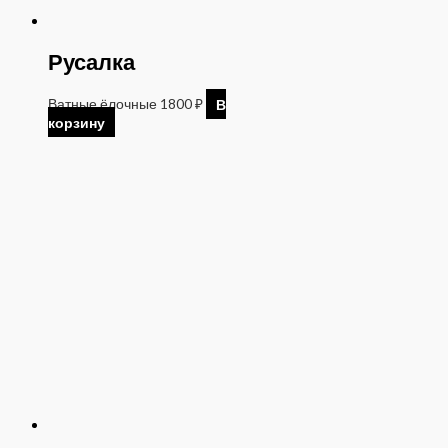
Русалка
Ватные ёлочные
1800
₽
В
корзину