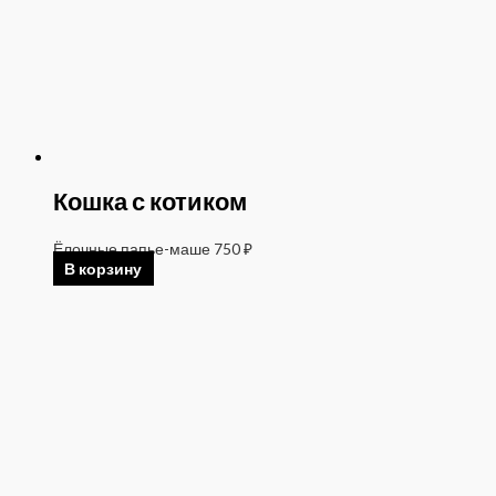
Кошка с котиком
Ёлочные папье-маше
750
₽
В корзину