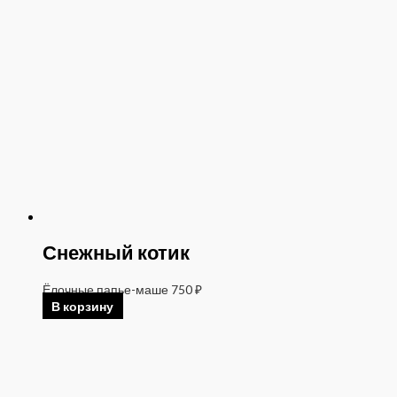
Снежный котик
Ёлочные папье-маше
750
₽
В корзину