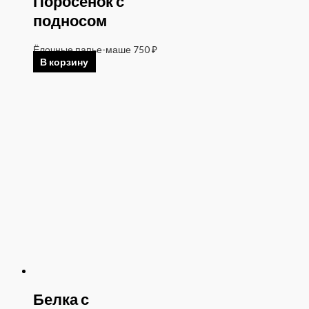
Поросенок с
подносом
Ёлочные папье-маше
750
₽
В корзину
Белка с