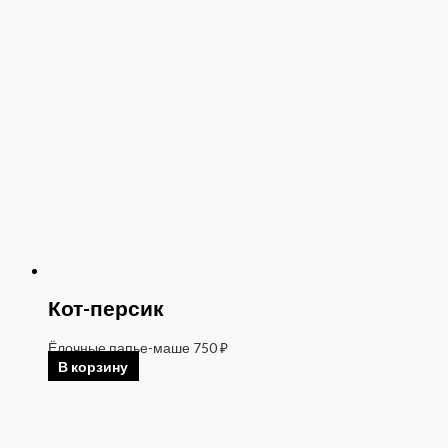
Кот-персик
Ёлочные папье-маше
750
₽
В корзину