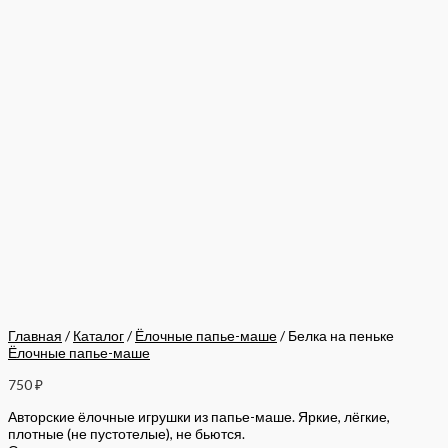
Главная
/
Каталог
/
Ёлочные папье-маше
/ Белка на пеньке
Ёлочные папье-маше
750
₽
Авторские ёлочные игрушки из папье-маше. Яркие, лёгкие,
плотные (не пустотелые), не бьются.