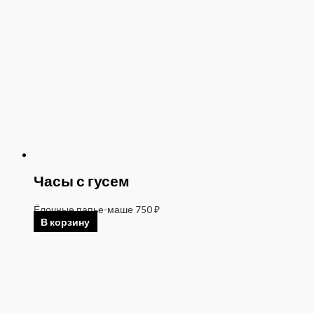
Часы с гусем
Ёлочные папье-маше
750
₽
В корзину