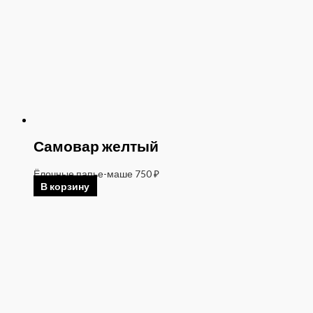
Самовар желтый
Ёлочные папье-маше
750
₽
В корзину