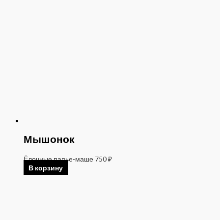
Мышонок
Ёлочные папье-маше
750
₽
В корзину