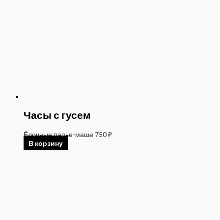
Часы с гусем
Ёлочные папье-маше
750
₽
В корзину