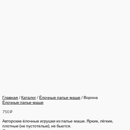
Главная
/
Каталог
/
Ёлочные папье-маше
/ Ворона
Ёлочные папье-маше
750
₽
Авторские ёлочные игрушки из папье-маше. Яркие, лёгкие,
плотные (не пустотелые), не бьются.