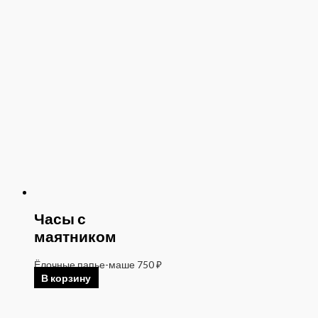
Часы с
маятником
Ёлочные папье-маше
750
₽
В корзину