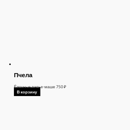
Пчела
Ёлочные папье-маше
750
₽
В корзину