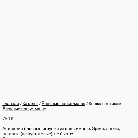
Главная
/
Каталог
/
Ёлочные папье-маше
/ Кошка с котиком
Ёлочные папье-маше
750
₽
Авторские ёлочные игрушки из папье-маше. Яркие, лёгкие,
плотные (не пустотелые), не бьются.