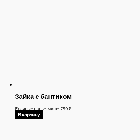
Зайка с бантиком
Ёлочные папье-маше
750
₽
В корзину