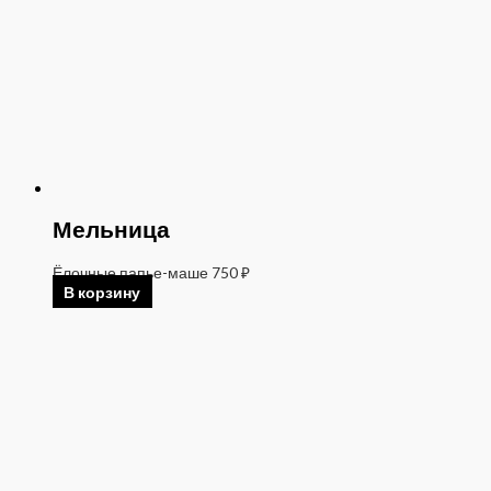
Мельница
Ёлочные папье-маше
750
₽
В корзину