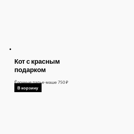
Кот с красным
подарком
Ёлочные папье-маше
750
₽
В корзину