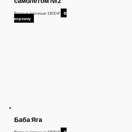
самолетом №2
Ватные ёлочные
1800
₽
В
корзину
Баба Яга
Ватные ёлочные
1800
₽
В