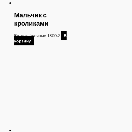
Мальчик с
кроликами
Ватные ёлочные
1800
₽
В
корзину