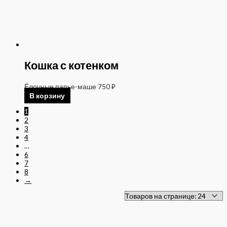
Кошка с котенком
Ёлочные папье-маше
750
₽
В корзину
1
2
3
4
…
6
7
8
→