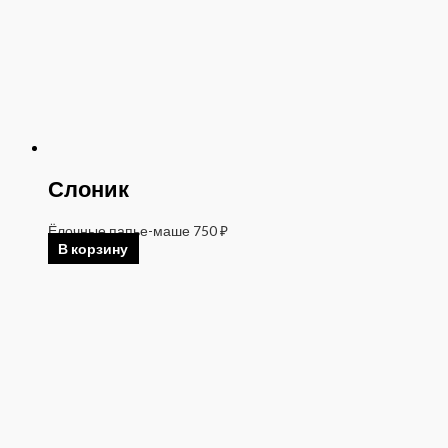
Слоник
Ёлочные папье-маше
750
₽
В корзину