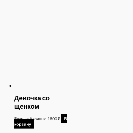
Девочка со
щенком
Ватные ёлочные
1800
₽
В
корзину