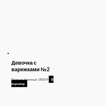
Девочка с
варежками №2
Ватные ёлочные
1800
₽
В
корзину