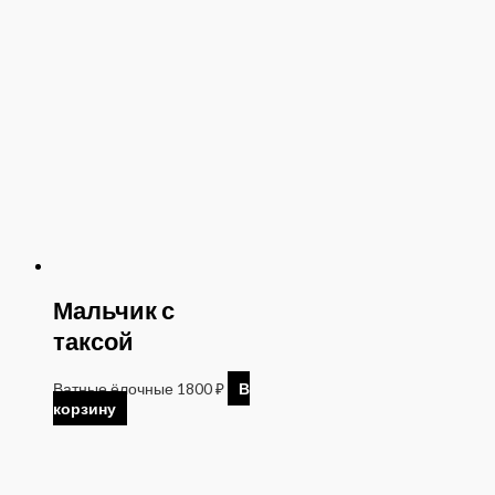
Мальчик с
таксой
Ватные ёлочные
1800
₽
В
корзину