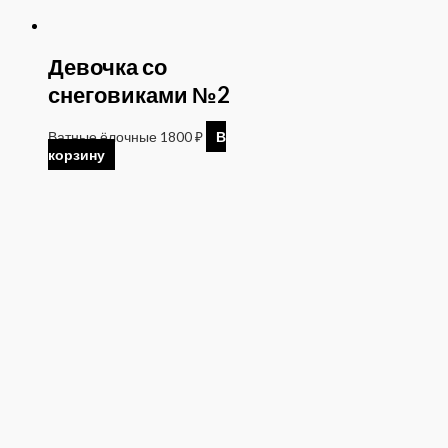
Девочка со
снеговиками №2
Ватные ёлочные
1800
₽
В
корзину