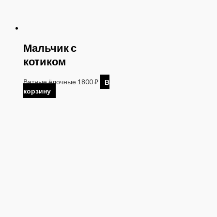
Мальчик с
котиком
Ватные ёлочные
1800
₽
В
корзину