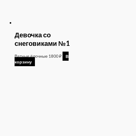
Девочка со
снеговиками №1
Ватные ёлочные
1800
₽
В
корзину