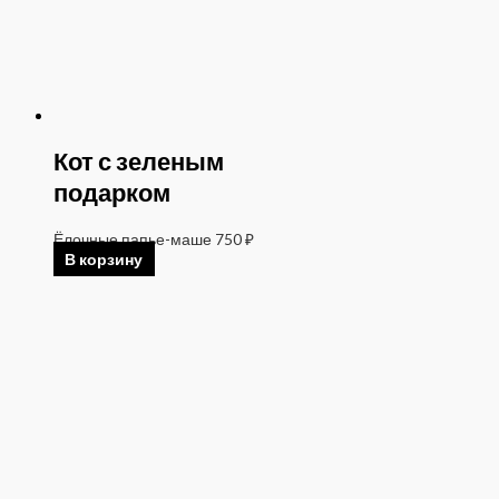
Кот с зеленым
подарком
Ёлочные папье-маше
750
₽
В корзину