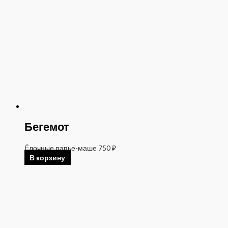
Бегемот
Ёлочные папье-маше
750
₽
В корзину