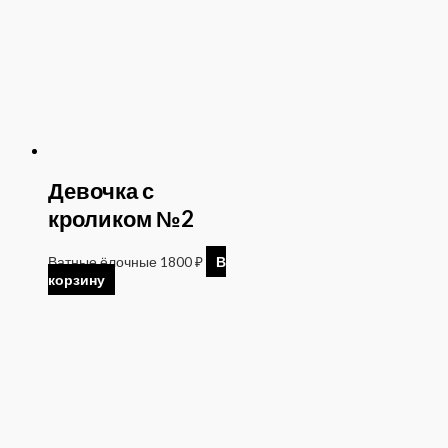
Девочка с
кроликом №2
Ватные ёлочные
1800
₽
В
корзину