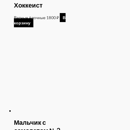
Хоккеист
Ватные ёлочные
1800
₽
В
корзину
Мальчик с