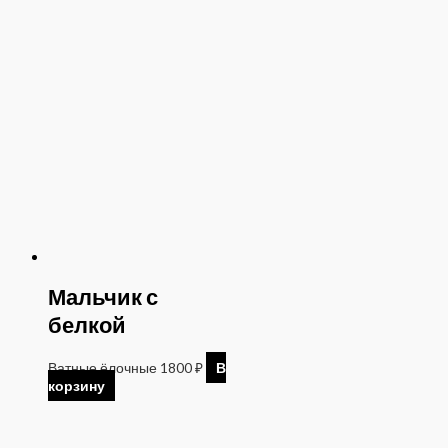
Мальчик с
белкой
Ватные ёлочные
1800
₽
В
корзину