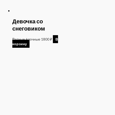
Девочка со
снеговиком
Ватные ёлочные
1800
₽
В
корзину