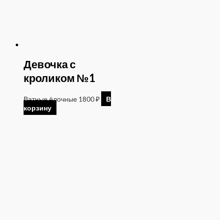
Девочка с
кроликом №1
Ватные ёлочные
1800
₽
В
корзину