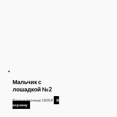
Мальчик с
лошадкой №2
Ватные ёлочные
1800
₽
В
корзину