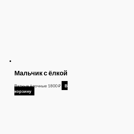
Мальчик с ёлкой
Ватные ёлочные
1800
₽
В
корзину