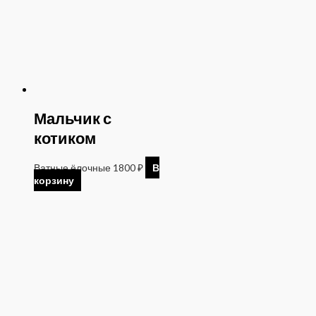
Мальчик с
котиком
Ватные ёлочные
1800
₽
В
корзину