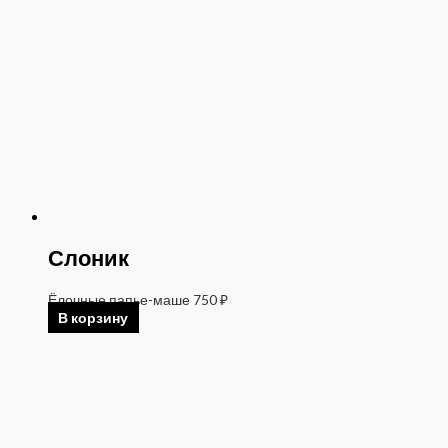
Слоник
Ёлочные папье-маше
750
₽
В корзину