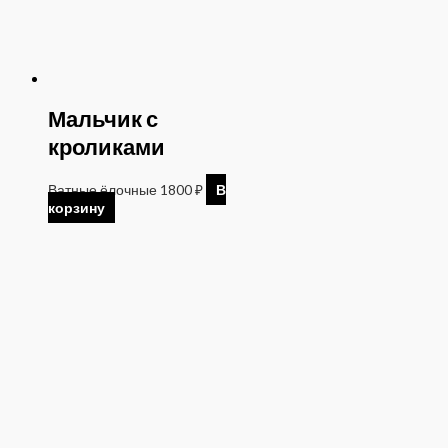
Мальчик с
кроликами
Ватные ёлочные
1800
₽
В
корзину