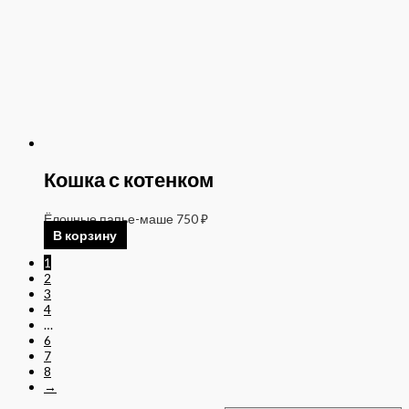
Кошка с котенком
Ёлочные папье-маше
750
₽
В корзину
1
2
3
4
…
6
7
8
→