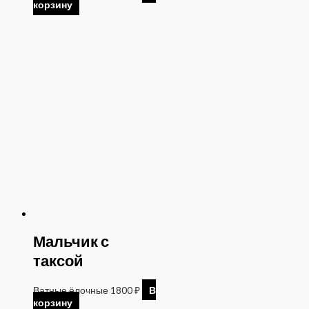
корзину
Мальчик с
таксой
Ватные ёлочные
1800
₽
В
корзину