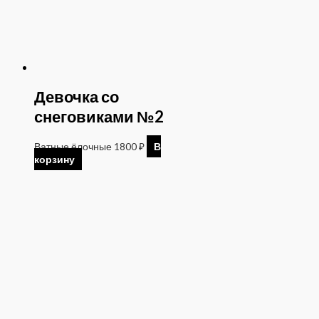
Девочка со
снеговиками №2
Ватные ёлочные
1800
₽
В
корзину