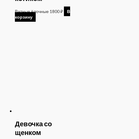
Ватные ёлочные
1800
₽
В
корзину
Девочка со
щенком