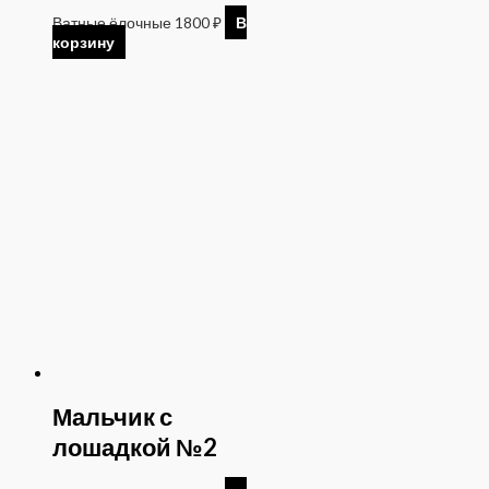
Ватные ёлочные
1800
₽
В
корзину
Мальчик с
лошадкой №2