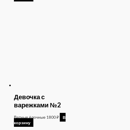
Девочка с
варежками №2
Ватные ёлочные
1800
₽
В
корзину