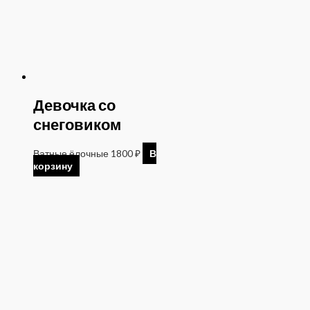
Девочка со
снеговиком
Ватные ёлочные
1800
₽
В
корзину