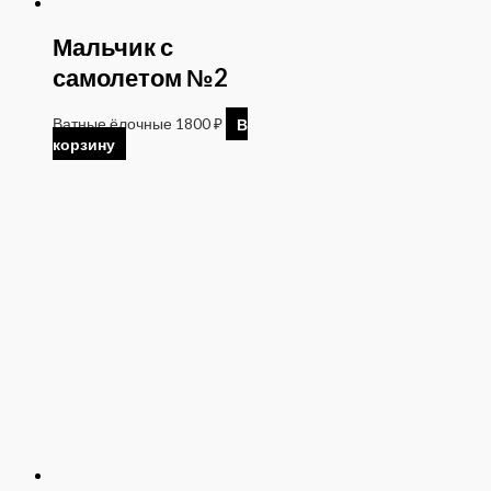
Мальчик с
самолетом №2
Ватные ёлочные
1800
₽
В
корзину