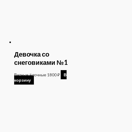
Девочка со
снеговиками №1
Ватные ёлочные
1800
₽
В
корзину