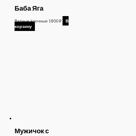
Баба Яга
Ватные ёлочные
1800
₽
В
корзину
Мужичок с