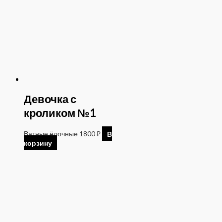
Девочка с
кроликом №1
Ватные ёлочные
1800
₽
В
корзину