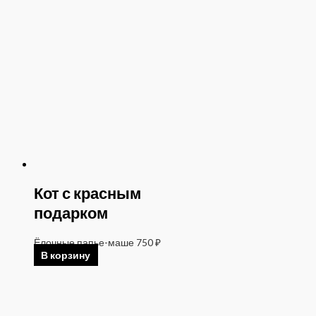
Кот с красным
подарком
Ёлочные папье-маше
750
₽
В корзину