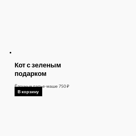
Кот с зеленым
подарком
Ёлочные папье-маше
750
₽
В корзину