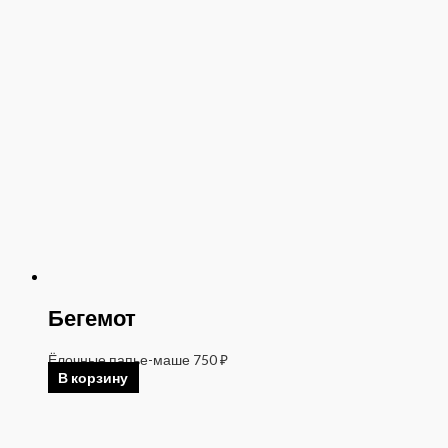
Бегемот
Ёлочные папье-маше
750
₽
В корзину