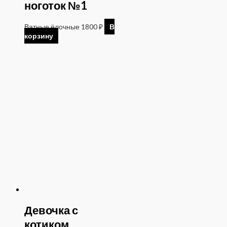
ноготок №1
Ватные ёлочные
1800
₽
В
корзину
Девочка с
котиком