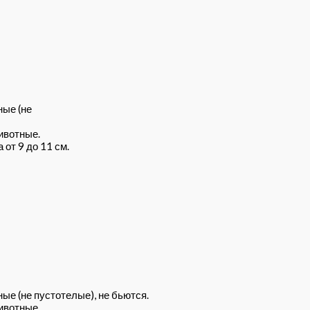
ные (не
ивотные.
от 9 до 11 см.
ые (не пустотелые), не бьются.
ивотные.