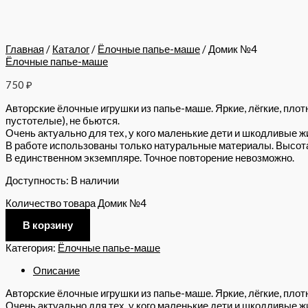
Главная
/
Каталог
/
Ёлочные папье-маше
/ Домик №4
Ёлочные папье-маше
750
₽
Авторские ёлочные игрушки из папье-маше. Яркие, лёгкие, плот
пустотелые), не бьются.
Очень актуально для тех, у кого маленькие дети и шкодливые ж
В работе использованы только натуральные материалы. Высота 
В единственном экземпляре. Точное повторение невозможно.
Доступность:
В наличии
Количество товара Домик №4
В корзину
Категория:
Ёлочные папье-маше
Описание
Авторские ёлочные игрушки из папье-маше. Яркие, лёгкие, плотн
Очень актуально для тех, у кого маленькие дети и шкодливые ж