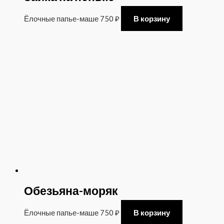
Ёлочные папье-маше
750
₽
В корзину
Обезьяна-моряк
Ёлочные папье-маше
750
₽
В корзину