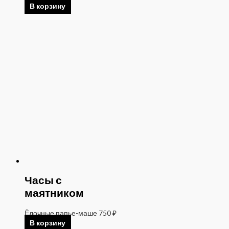
В корзину
Часы с
маятником
Ёлочные папье-маше
750
₽
В корзину