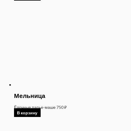
Мельница
Ёлочные папье-маше
750
₽
В корзину