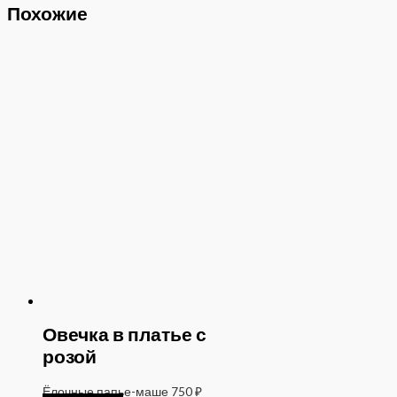
Похожие
Овечка в платье с
розой
Ёлочные папье-маше
750
₽