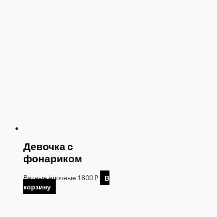
Девочка с
фонариком
Ватные ёлочные
1800
₽
В
корзину