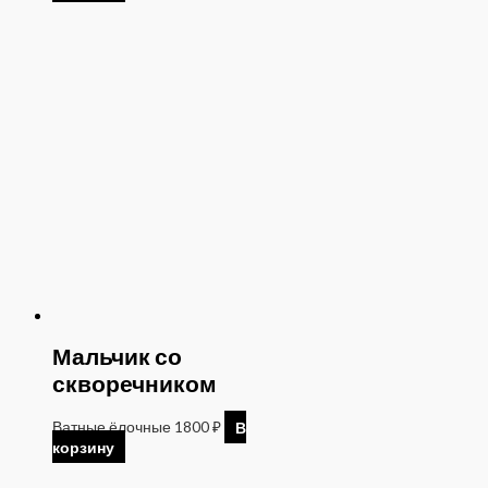
Мальчик со
скворечником
Ватные ёлочные
1800
₽
В
корзину