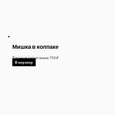
Мишка в колпаке
Ёлочные папье-маше
750
₽
В корзину