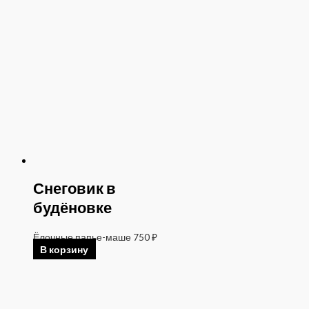
Снеговик в
будёновке
Ёлочные папье-маше
750
₽
В корзину