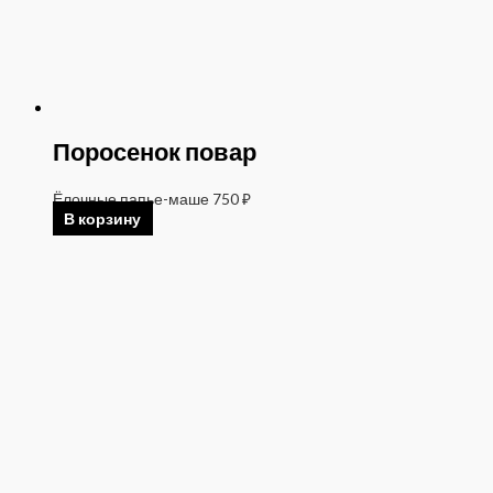
Поросенок повар
Ёлочные папье-маше
750
₽
В корзину