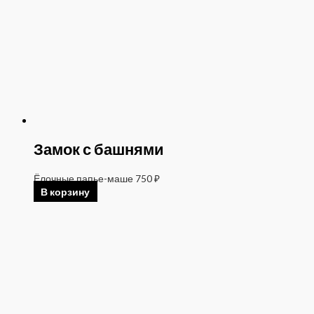
Замок с башнями
Ёлочные папье-маше
750
₽
В корзину