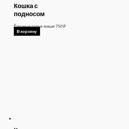
Кошка с
подносом
Ёлочные папье-маше
750
₽
В корзину