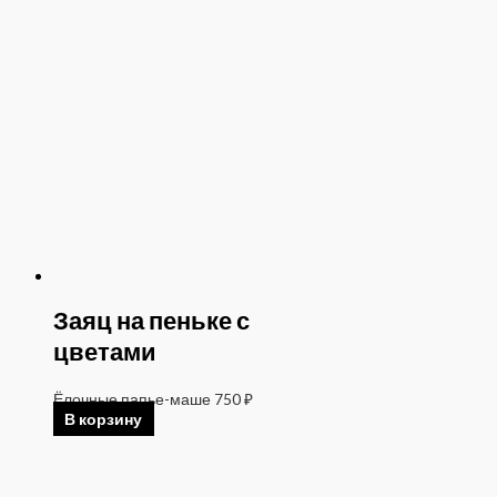
Заяц на пеньке с
цветами
Ёлочные папье-маше
750
₽
В корзину