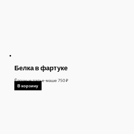
Белка в фартуке
Ёлочные папье-маше
750
₽
В корзину