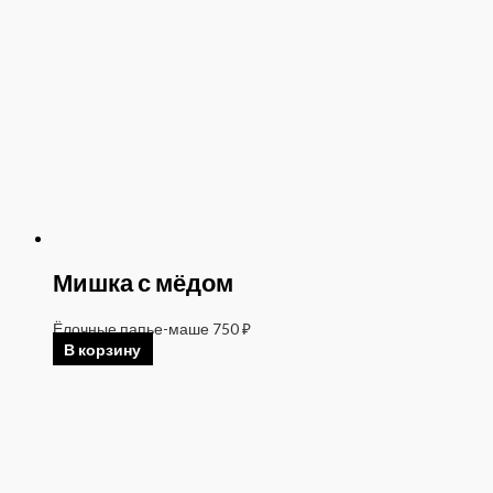
Мишка с мёдом
Ёлочные папье-маше
750
₽
В корзину