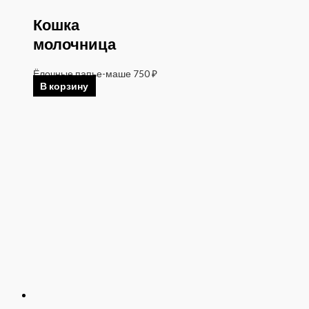
Кошка
молочница
Ёлочные папье-маше
750
₽
В корзину