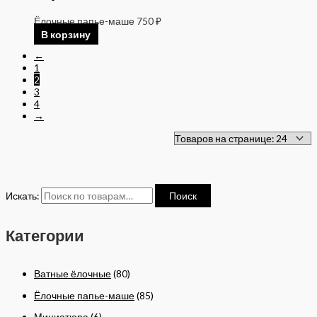
Ёлочные папье-маше
750
₽
В корзину
←
1
2
3
4
→
Искать:
Поиск
Категории
Ватные ёлочные
(80)
Ёлочные папье-маше
(85)
Миниатюра
(6)