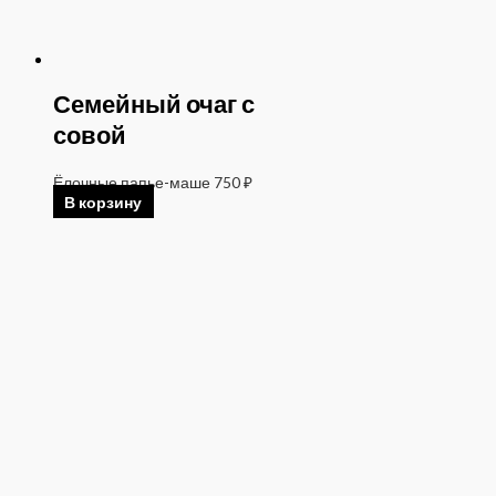
Семейный очаг с
совой
Ёлочные папье-маше
750
₽
В корзину