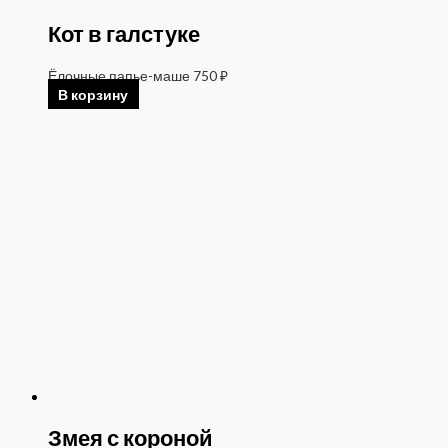
Кот в галстуке
Ёлочные папье-маше
750
₽
В корзину
Змея с короной