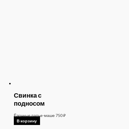
Свинка с
подносом
Ёлочные папье-маше
750
₽
В корзину