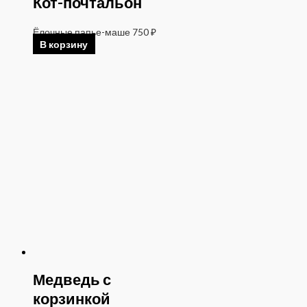
Кот-почтальон
Ёлочные папье-маше
750
₽
В корзину
Медведь с
корзинкой