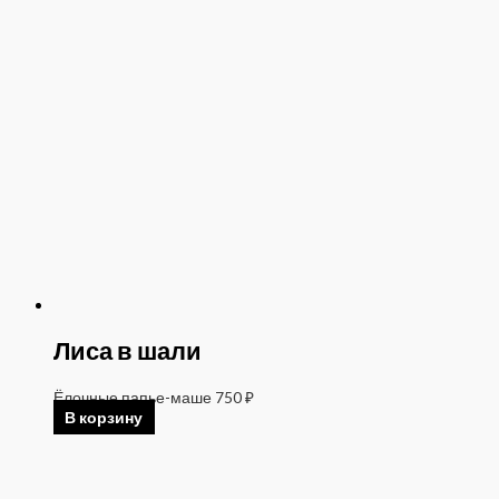
Лиса в шали
Ёлочные папье-маше
750
₽
В корзину