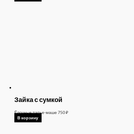
Зайка с сумкой
Ёлочные папье-маше
750
₽
В корзину