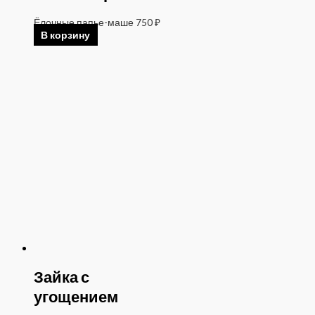
Ёлочные папье-маше
750
₽
В корзину
Зайка с
угощением