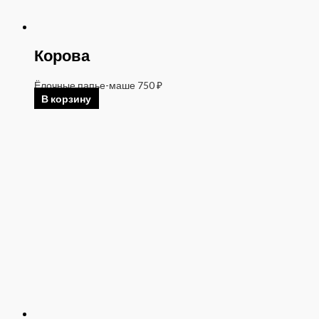
Корова
Ёлочные папье-маше
750
₽
В корзину