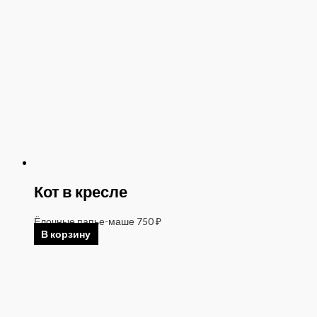
Кот в кресле
Ёлочные папье-маше
750
₽
В корзину