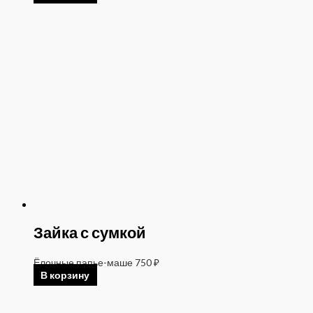
Зайка с сумкой
Ёлочные папье-маше
750
₽
В корзину