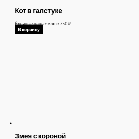
Кот в галстуке
Ёлочные папье-маше
750
₽
В корзину
Змея с короной