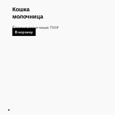
Кошка
молочница
Ёлочные папье-маше
750
₽
В корзину