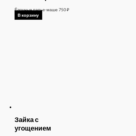
Ёлочные папье-маше
750
₽
В корзину
Зайка с
угощением