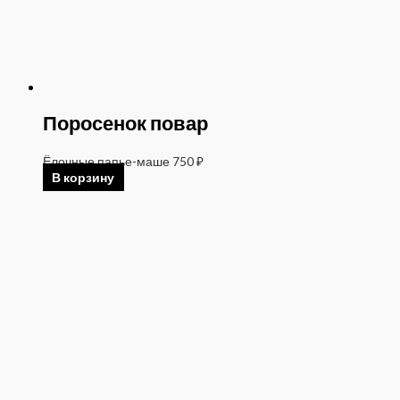
Поросенок повар
Ёлочные папье-маше
750
₽
В корзину