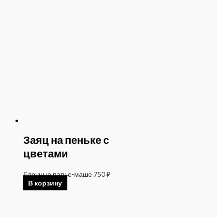
Заяц на пеньке с
цветами
Ёлочные папье-маше
750
₽
В корзину