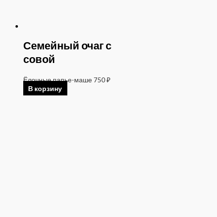
Семейный очаг с
совой
Ёлочные папье-маше
750
₽
В корзину