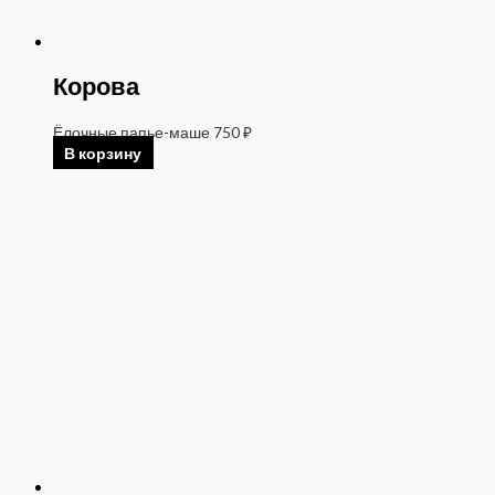
Корова
Ёлочные папье-маше
750
₽
В корзину