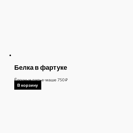
Белка в фартуке
Ёлочные папье-маше
750
₽
В корзину