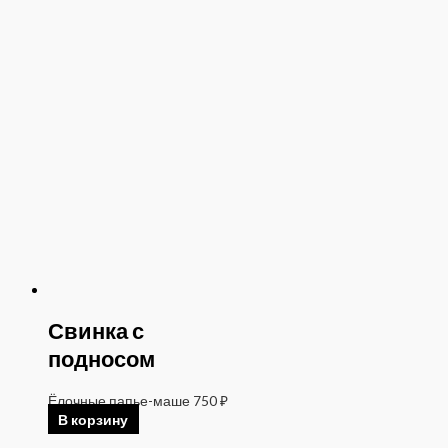
Свинка с
подносом
Ёлочные папье-маше
750
₽
В корзину