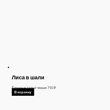
Лиса в шали
Ёлочные папье-маше
750
₽
В корзину