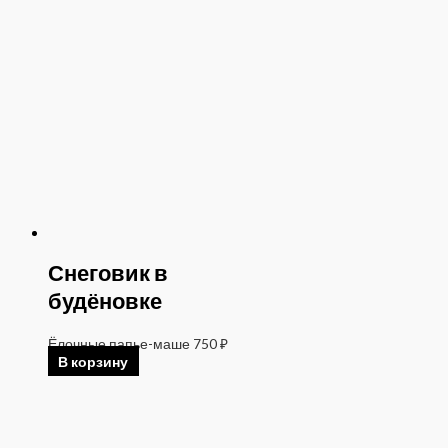
Снеговик в
будёновке
Ёлочные папье-маше
750
₽
В корзину