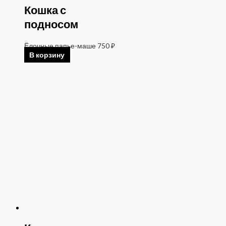
Кошка с
подносом
Ёлочные папье-маше
750
₽
В корзину