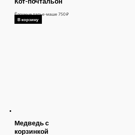
Кот-почтальон
Ёлочные папье-маше
750
₽
В корзину
Медведь с
корзинкой