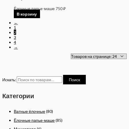
Ёлочные папье-маше
750
₽
В корзину
←
1
2
3
4
→
Искать:
Поиск
Категории
Ватные ёлочные
(80)
Ёлочные папье-маше
(85)
Миниатюра
(6)