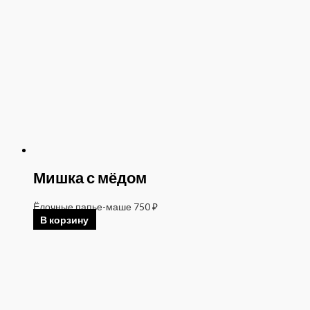
Мишка с мёдом
Ёлочные папье-маше
750
₽
В корзину