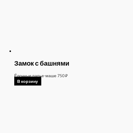
Замок с башнями
Ёлочные папье-маше
750
₽
В корзину