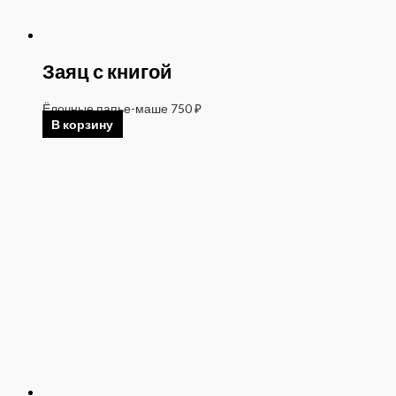
Заяц с книгой
Ёлочные папье-маше
750
₽
В корзину