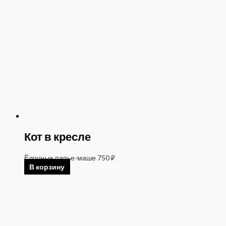
Кот в кресле
Ёлочные папье-маше
750
₽
В корзину