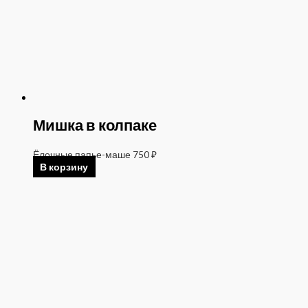
Мишка в колпаке
Ёлочные папье-маше
750
₽
В корзину