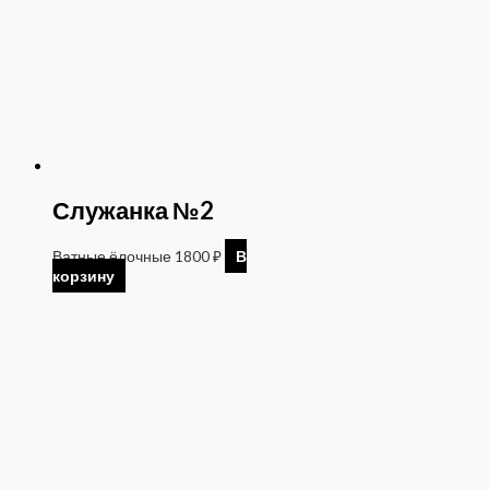
Служанка №2
Ватные ёлочные
1800
₽
В
корзину