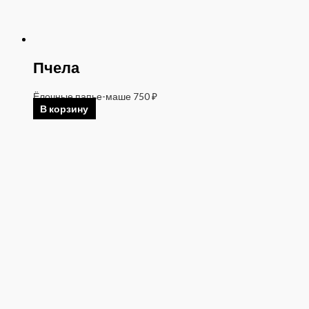
Пчела
Ёлочные папье-маше
750
₽
В корзину