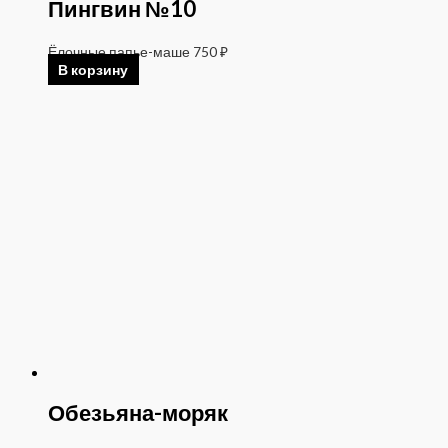
Пингвин №10
Ёлочные папье-маше
750
₽
В корзину
Обезьяна-моряк