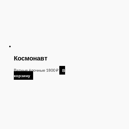
Космонавт
Ватные ёлочные
1800
₽
В
корзину