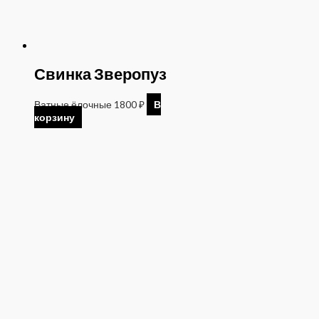
Свинка Зверопуз
Ватные ёлочные
1800
₽
В
корзину