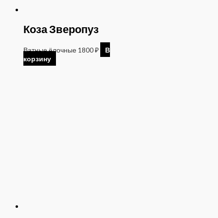
Коза Зверопуз
Ватные ёлочные
1800
₽
В
корзину