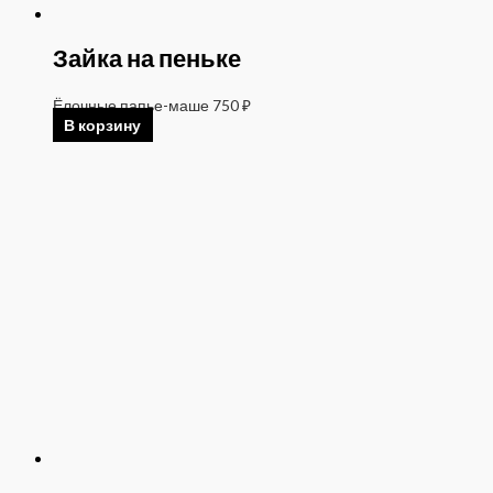
Зайка на пеньке
Ёлочные папье-маше
750
₽
В корзину