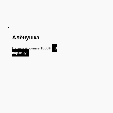
Алёнушка
Ватные ёлочные
1800
₽
В
корзину