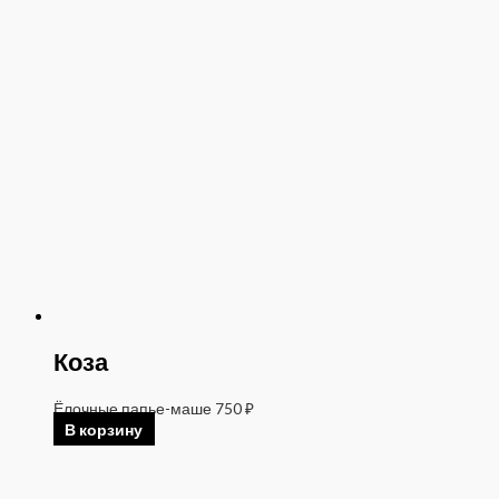
Коза
Ёлочные папье-маше
750
₽
В корзину