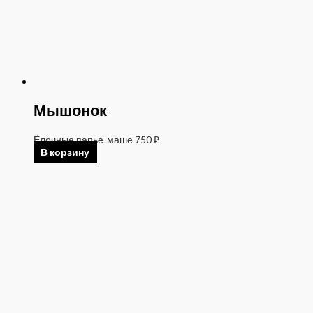
Мышонок
Ёлочные папье-маше
750
₽
В корзину