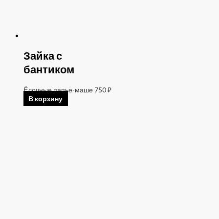
Зайка с
бантиком
Ёлочные папье-маше
750
₽
В корзину