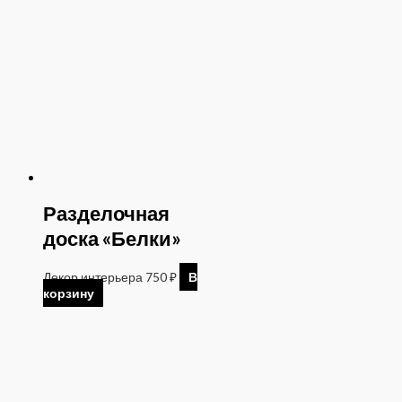
Разделочная
доска «Белки»
Декор интерьера
750
₽
В
корзину