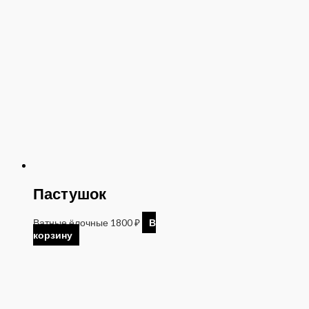
Пастушок
Ватные ёлочные
1800
₽
В
корзину