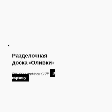
Разделочная
доска «Оливки»
Декор интерьера
750
₽
В
корзину