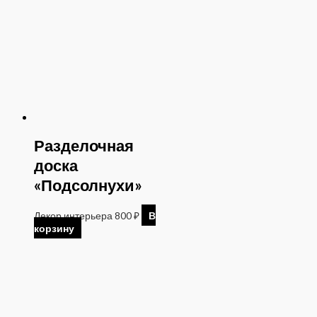
Разделочная
доска
«Подсолнухи»
Декор интерьера
800
₽
В
корзину