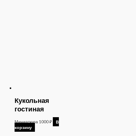
Кукольная
гостиная
Миниатюра
1000
₽
В
корзину