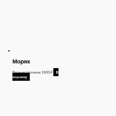
Моряк
Ватные ёлочные
1800
₽
В
корзину