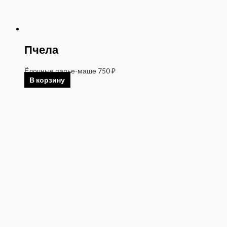
Пчела
Ёлочные папье-маше
750
₽
В корзину