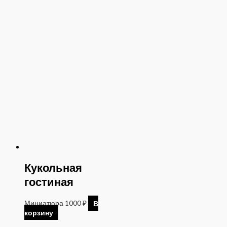
Кукольная
гостиная
Миниатюра
1000
₽
В
корзину