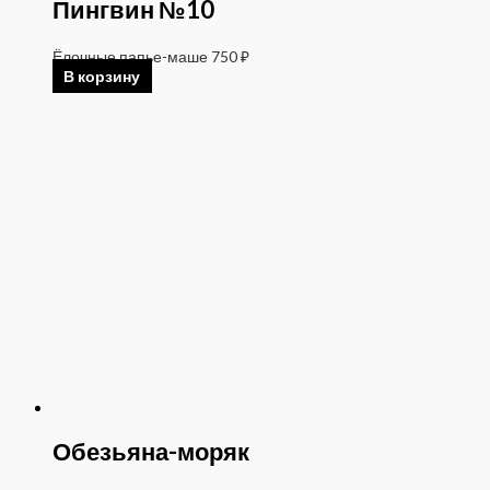
Пингвин №10
Ёлочные папье-маше
750
₽
В корзину
Обезьяна-моряк