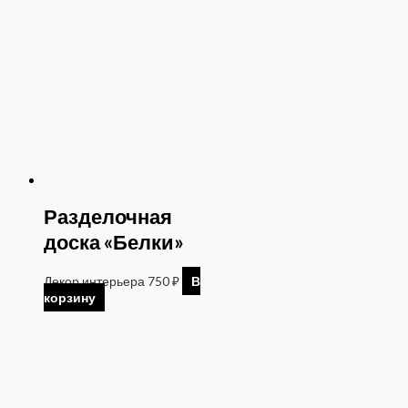
Разделочная
доска «Белки»
Декор интерьера
750
₽
В
корзину