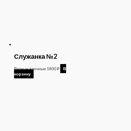
Служанка №2
Ватные ёлочные
1800
₽
В
корзину