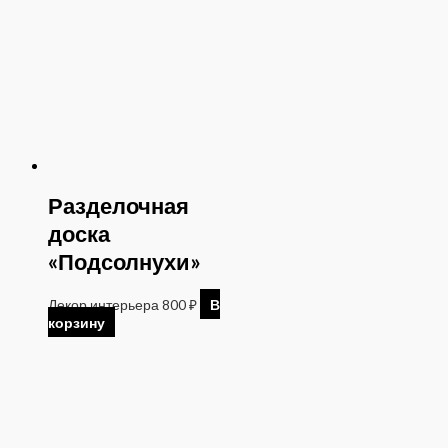
Разделочная
доска
«Подсолнухи»
Декор интерьера
800
₽
В
корзину