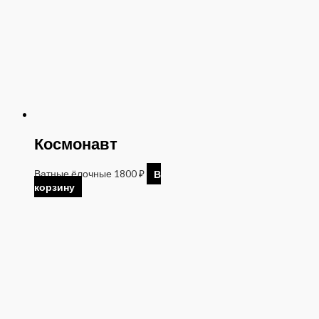
Космонавт
Ватные ёлочные
1800
₽
В
корзину