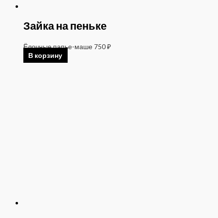
Зайка на пеньке
Ёлочные папье-маше
750
₽
В корзину