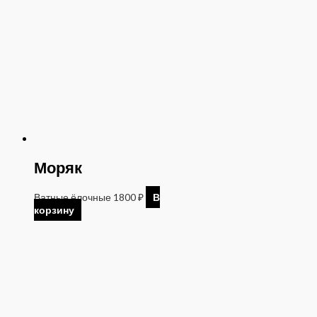
Моряк
Ватные ёлочные
1800
₽
В
корзину