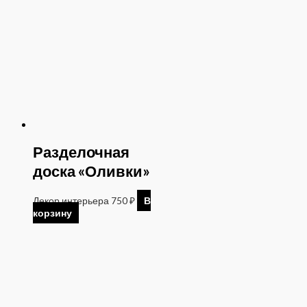
Разделочная
доска «Оливки»
Декор интерьера
750
₽
В
корзину