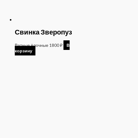
Свинка Зверопуз
Ватные ёлочные
1800
₽
В
корзину