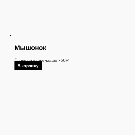
Мышонок
Ёлочные папье-маше
750
₽
В корзину