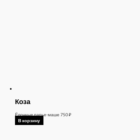
Коза
Ёлочные папье-маше
750
₽
В корзину