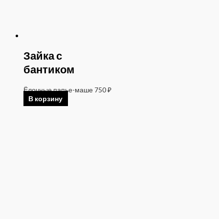
Зайка с
бантиком
Ёлочные папье-маше
750
₽
В корзину