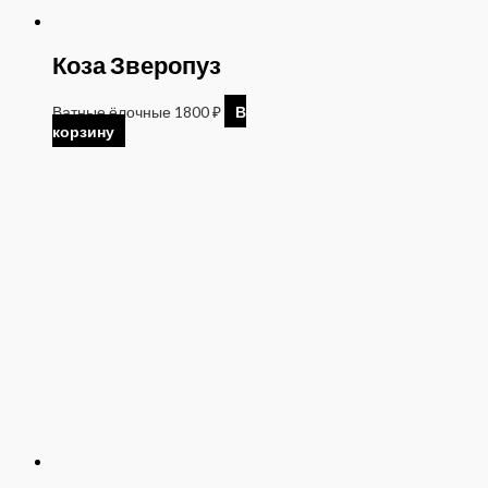
Коза Зверопуз
Ватные ёлочные
1800
₽
В
корзину