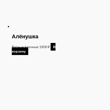
Алёнушка
Ватные ёлочные
1800
₽
В
корзину