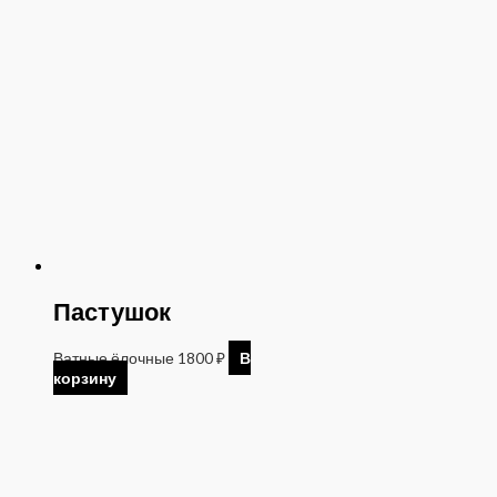
Пастушок
Ватные ёлочные
1800
₽
В
корзину