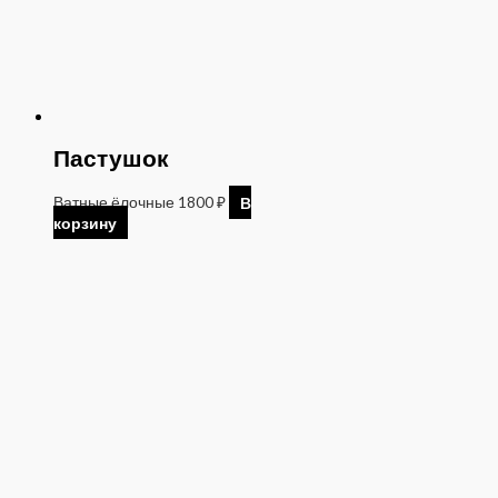
Пастушок
Ватные ёлочные
1800
₽
В
корзину