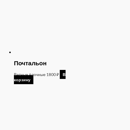
Почтальон
Ватные ёлочные
1800
₽
В
корзину