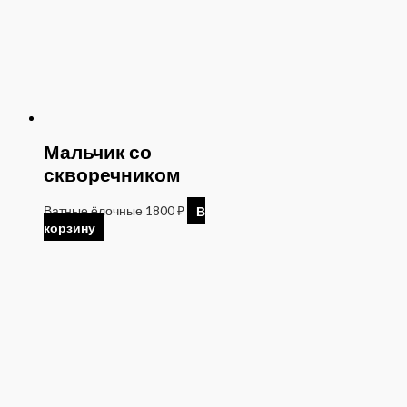
Мальчик со
скворечником
Ватные ёлочные
1800
₽
В
корзину