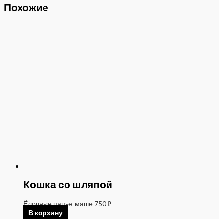
Похожие
Кошка со шляпой
Ёлочные папье-маше
750
₽
В корзину