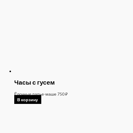
Часы с гусем
Ёлочные папье-маше
750
₽
В корзину