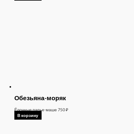
Обезьяна-моряк
Ёлочные папье-маше
750
₽
В корзину