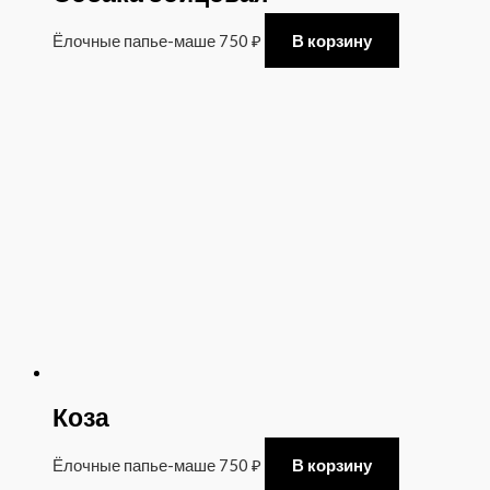
Ёлочные папье-маше
750
₽
В корзину
Коза
Ёлочные папье-маше
750
₽
В корзину