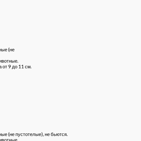
ные (не
ивотные.
от 9 до 11 см.
ые (не пустотелые), не бьются.
ивотные.