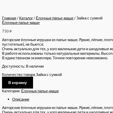
Главная
/
Каталог
/
Ёлочные папье-маше
/ Зайка с сумкой
Ёлочные папье-маше
750
₽
Авторские ёлочные игрушки из папье-маше. Яркие, лёгкие, плот
пустотелые), не бьются.
Очень актуально для тех, у кого маленькие дети и шкодливые ж
В работе использованы только натуральные материалы. Высота 
В единственном экземпляре. Точное повторение невозможно.
Доступность:
В наличии
Количество товара Зайка с сумкой
В корзину
Категория:
Ёлочные папье-маше
Описание
Авторские ёлочные игрушки из папье-маше. Яркие, лёгкие, плотн
Очень актуально для тех, у кого маленькие дети и шкодливые ж