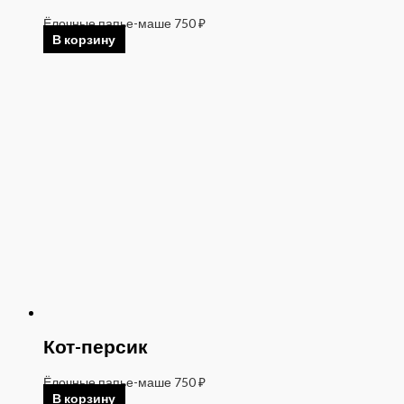
Ёлочные папье-маше
750
₽
В корзину
Кот-персик
Ёлочные папье-маше
750
₽
В корзину