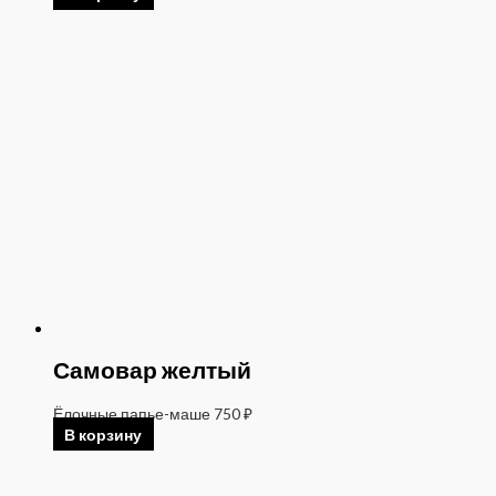
Самовар желтый
Ёлочные папье-маше
750
₽
В корзину