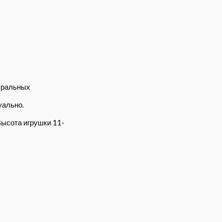
уральных
уально.
Высота игрушки 11-