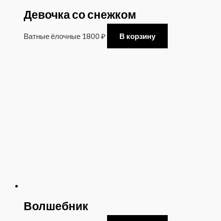
Девочка со снежком
Ватные ёлочные
1800
₽
В корзину
Волшебник