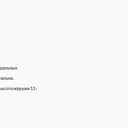
уральных
уально.
Высота игрушки 11-