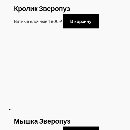
Кролик Зверопуз
Ватные ёлочные
1800
₽
В корзину
Мышка Зверопуз