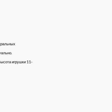
уральных
уально.
Высота игрушки 11-