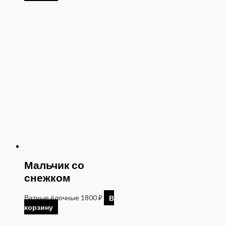
Мальчик со
снежком
Ватные ёлочные
1800
₽
В
корзину