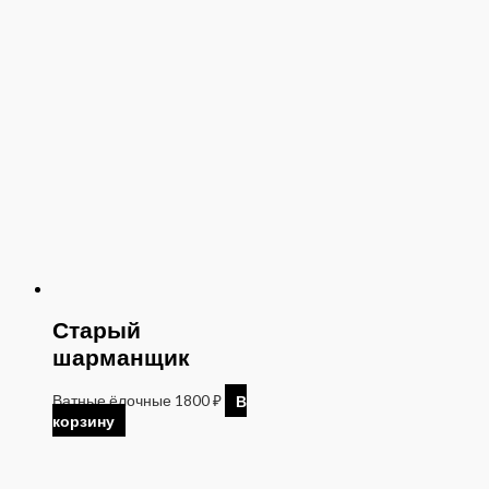
Старый
шарманщик
Ватные ёлочные
1800
₽
В
корзину