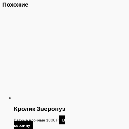
Похожие
Кролик Зверопуз
Ватные ёлочные
1800
₽
В
корзину