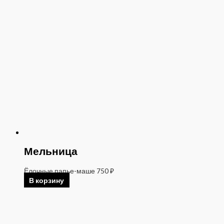
Мельница
Ёлочные папье-маше
750
₽
В корзину