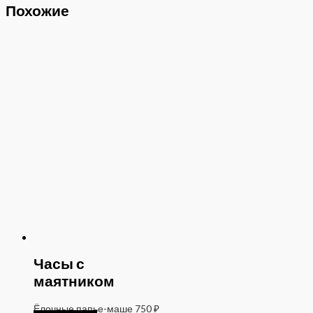
Похожие
Часы с
маятником
Ёлочные папье-маше
750
₽