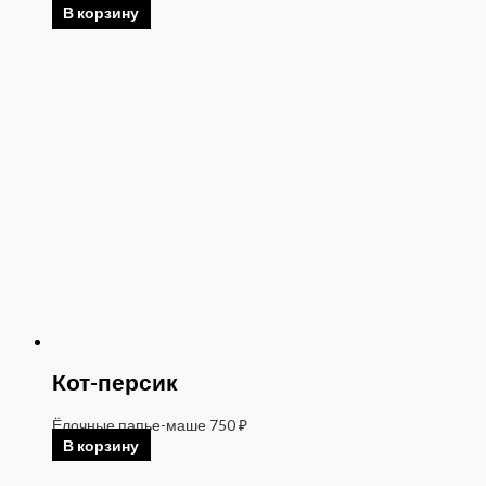
В корзину
Кот-персик
Ёлочные папье-маше
750
₽
В корзину