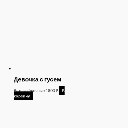
Девочка с гусем
Ватные ёлочные
1800
₽
В
корзину