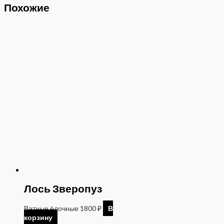
Похожие
Лось Зверопуз
Ватные ёлочные
1800
₽
В
корзину