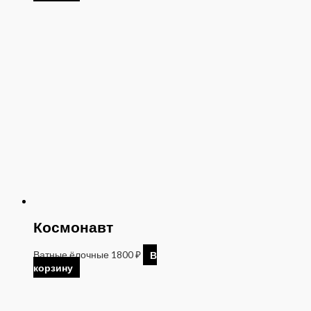
Космонавт
Ватные ёлочные
1800
₽
В
корзину