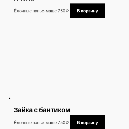
Ёлочные папье-маше
750
₽
В корзину
Зайка с бантиком
Ёлочные папье-маше
750
₽
В корзину