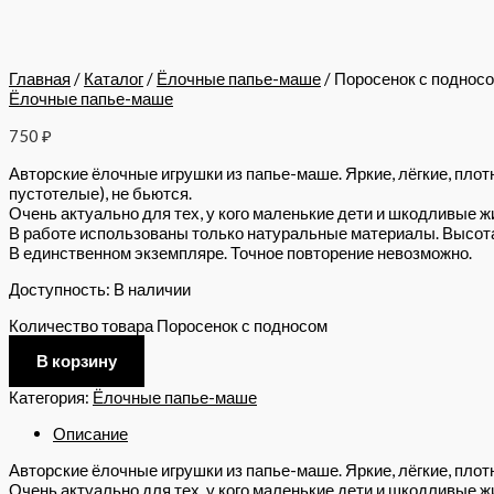
Главная
/
Каталог
/
Ёлочные папье-маше
/ Поросенок с поднос
Ёлочные папье-маше
750
₽
Авторские ёлочные игрушки из папье-маше. Яркие, лёгкие, плот
пустотелые), не бьются.
Очень актуально для тех, у кого маленькие дети и шкодливые ж
В работе использованы только натуральные материалы. Высота 
В единственном экземпляре. Точное повторение невозможно.
Доступность:
В наличии
Количество товара Поросенок с подносом
В корзину
Категория:
Ёлочные папье-маше
Описание
Авторские ёлочные игрушки из папье-маше. Яркие, лёгкие, плотн
Очень актуально для тех, у кого маленькие дети и шкодливые ж