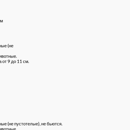
ом
ные (не
ивотные.
от 9 до 11 см.
ые (не пустотелые), не бьются.
ивотные.