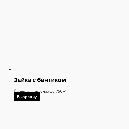
Зайка с бантиком
Ёлочные папье-маше
750
₽
В корзину