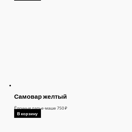
Самовар желтый
Ёлочные папье-маше
750
₽
В корзину