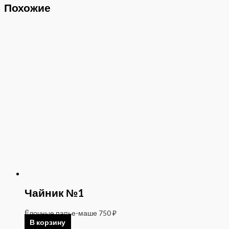
Похожие
Чайник №1
Ёлочные папье-маше
750
₽
В корзину