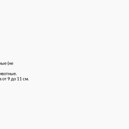
ные (не
ивотные.
от 9 до 11 см.