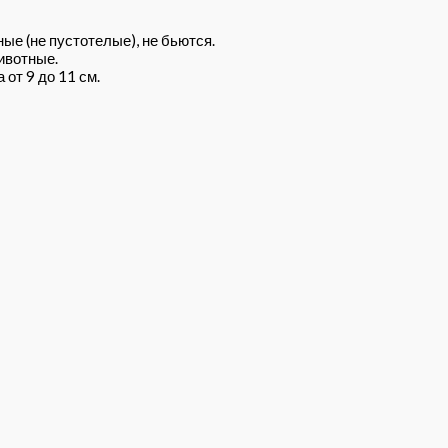
ые (не пустотелые), не бьются.
ивотные.
от 9 до 11 см.