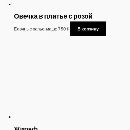
Овечка в платье с розой
Ёлочные папье-маше
750
₽
В корзину
Жираф