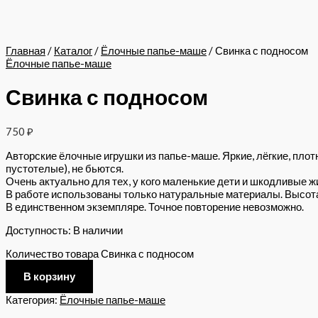
Главная
/
Каталог
/
Ёлочные папье-маше
/ Свинка с подносом
Ёлочные папье-маше
Свинка с подносом
750
₽
Авторские ёлочные игрушки из папье-маше. Яркие, лёгкие, плот
пустотелые), не бьются.
Очень актуально для тех, у кого маленькие дети и шкодливые ж
В работе использованы только натуральные материалы. Высота 
В единственном экземпляре. Точное повторение невозможно.
Доступность:
В наличии
Количество товара Свинка с подносом
В корзину
Категория:
Ёлочные папье-маше