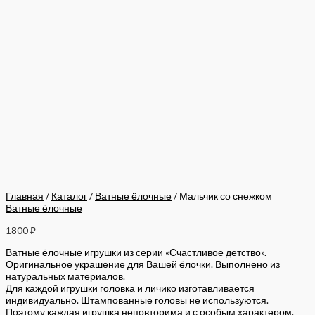
Главная
/
Каталог
/
Ватные ёлочные
/ Мальчик со снежком
Ватные ёлочные
1800
₽
Ватные ёлочные игрушки из серии «Счастливое детство».
Оригинальное украшение для Вашей ёлочки. Выполнено из
натуральных материалов.
Для каждой игрушки головка и личико изготавливается
индивидуально. Штампованные головы не используются.
Поэтому каждая игрушка неповторима и с особым характером.