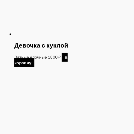
Девочка с куклой
Ватные ёлочные
1800
₽
В
корзину