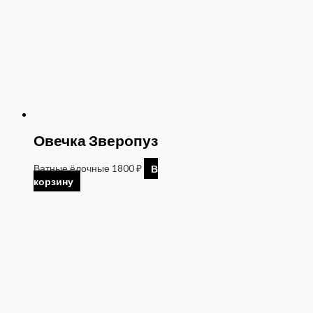
Овечка Зверопуз
Ватные ёлочные
1800
₽
В
корзину