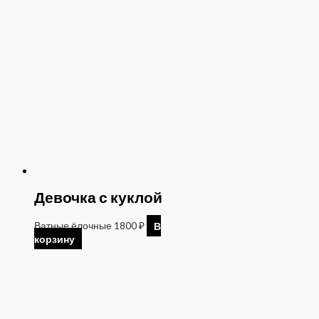
Девочка с куклой
Ватные ёлочные
1800
₽
В
корзину