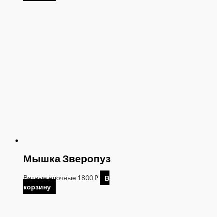
Мышка Зверопуз
Ватные ёлочные
1800
₽
В
корзину