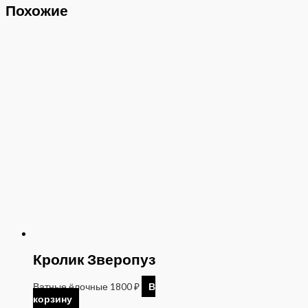
Похожие
Кролик Зверопуз
Ватные ёлочные
1800
₽
В
корзину