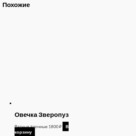
Похожие
Овечка Зверопуз
Ватные ёлочные
1800
₽
В
корзину