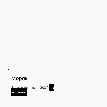
Моряк
Ватные ёлочные
1800
₽
В
корзину