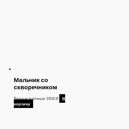
Мальчик со
скворечником
Ватные ёлочные
1800
₽
В
корзину