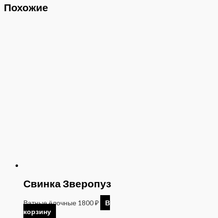
Похожие
Свинка Зверопуз
Ватные ёлочные
1800
₽
В
корзину