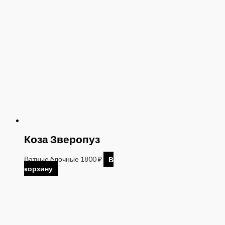
Коза Зверопуз
Ватные ёлочные
1800
₽
В
корзину