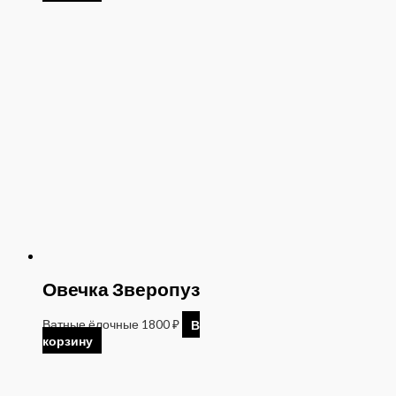
Овечка Зверопуз
Ватные ёлочные
1800
₽
В
корзину