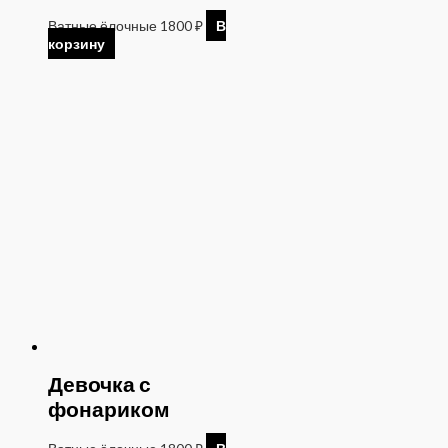
Ватные ёлочные
1800
₽
В
корзину
Девочка с
фонариком