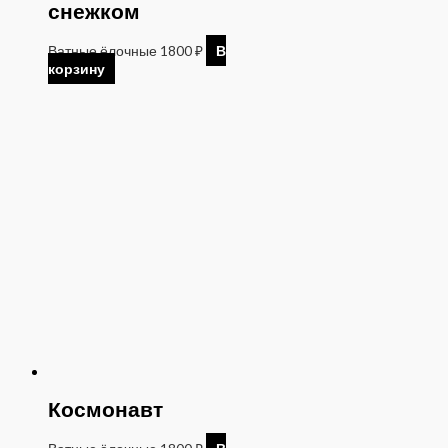
снежком
Ватные ёлочные
1800
₽
В
корзину
Космонавт