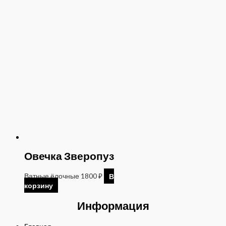
Овечка Зверопуз
Ватные ёлочные
1800
₽
В
корзину
Информация