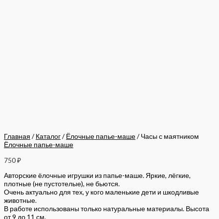
Главная
/
Каталог
/
Ёлочные папье-маше
/ Часы с маятником
Ёлочные папье-маше
750
₽
Авторские ёлочные игрушки из папье-маше. Яркие, лёгкие,
плотные (не пустотелые), не бьются.
Очень актуально для тех, у кого маленькие дети и шкодливые
животные.
В работе использованы только натуральные материалы. Высота
от 9 до 11 см.