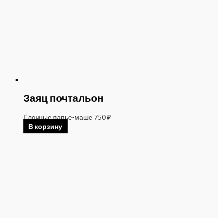
Заяц почтальон
Ёлочные папье-маше
750
₽
В корзину