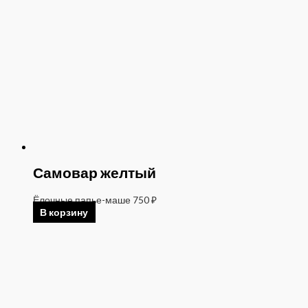
Самовар желтый
Ёлочные папье-маше
750
₽
В корзину