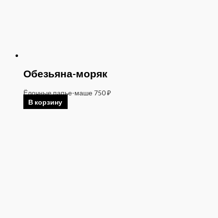
Обезьяна-моряк
Ёлочные папье-маше
750
₽
В корзину