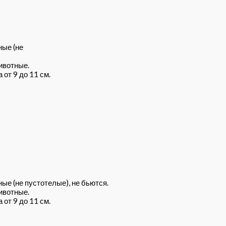
ные (не
ивотные.
от 9 до 11 см.
ые (не пустотелые), не бьются.
ивотные.
от 9 до 11 см.