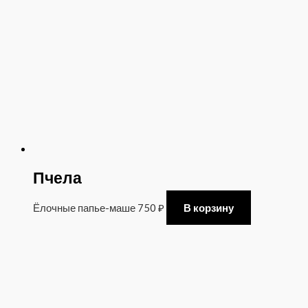
Пчела
Ёлочные папье-маше
750
₽
В корзину