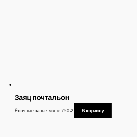
Заяц почтальон
Ёлочные папье-маше
750
₽
В корзину