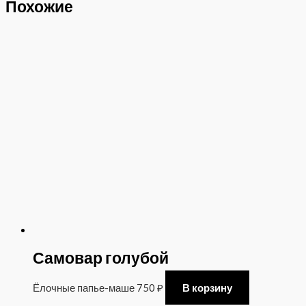
Похожие
Самовар голубой
Ёлочные папье-маше
750
₽
В корзину