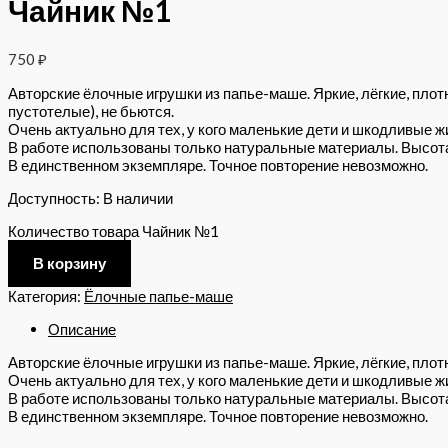
Чайник №1
750
₽
Авторские ёлочные игрушки из папье-маше. Яркие, лёгкие, плот
пустотелые), не бьются.
Очень актуально для тех, у кого маленькие дети и шкодливые ж
В работе использованы только натуральные материалы. Высота 
В единственном экземпляре. Точное повторение невозможно.
Доступность:
В наличии
Количество товара Чайник №1
В корзину
Категория:
Ёлочные папье-маше
Описание
Авторские ёлочные игрушки из папье-маше. Яркие, лёгкие, плотн
Очень актуально для тех, у кого маленькие дети и шкодливые ж
В работе использованы только натуральные материалы. Высота 
В единственном экземпляре. Точное повторение невозможно.