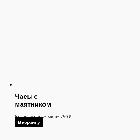
Часы с
маятником
Ёлочные папье-маше
750
₽
В корзину