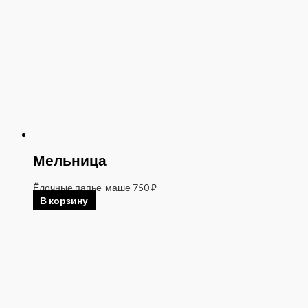
Мельница
Ёлочные папье-маше
750
₽
В корзину