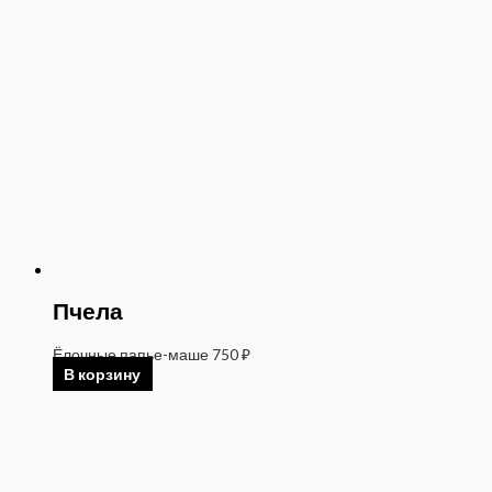
Пчела
Ёлочные папье-маше
750
₽
В корзину