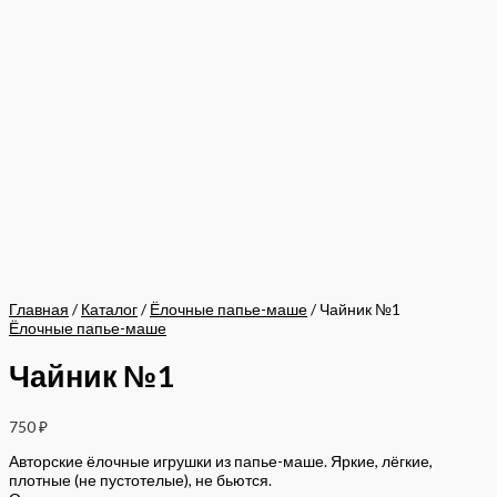
Главная
/
Каталог
/
Ёлочные папье-маше
/ Чайник №1
Ёлочные папье-маше
Чайник №1
750
₽
Авторские ёлочные игрушки из папье-маше. Яркие, лёгкие,
плотные (не пустотелые), не бьются.