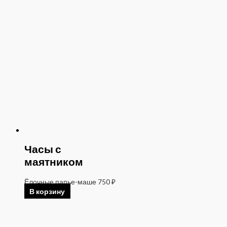
Часы с
маятником
Ёлочные папье-маше
750
₽
В корзину