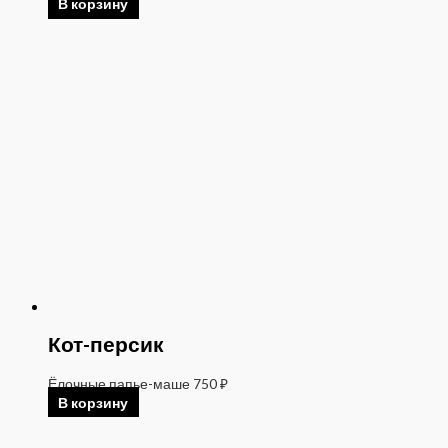
В корзину
Кот-персик
Ёлочные папье-маше
750
₽
В корзину