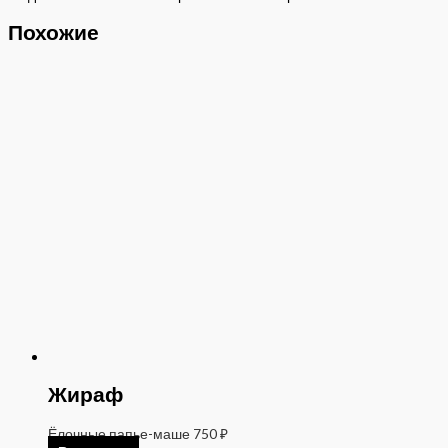
Похожие
Жираф
Ёлочные папье-маше
750
₽