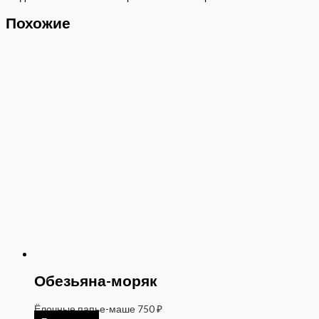
Похожие
Обезьяна-моряк
Ёлочные папье-маше
750
₽