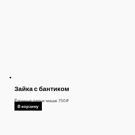
Зайка с бантиком
Ёлочные папье-маше
750
₽
В корзину