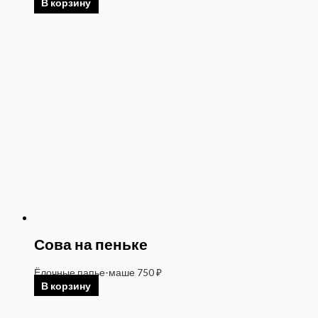
В корзину
Сова на пеньке
Ёлочные папье-маше
750
₽
В корзину