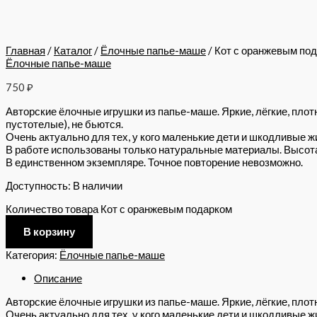
Главная
/
Каталог
/
Ёлочные папье-маше
/ Кот с оранжевым по
Ёлочные папье-маше
750
₽
Авторские ёлочные игрушки из папье-маше. Яркие, лёгкие, плот
пустотелые), не бьются.
Очень актуально для тех, у кого маленькие дети и шкодливые ж
В работе использованы только натуральные материалы. Высота 
В единственном экземпляре. Точное повторение невозможно.
Доступность:
В наличии
Количество товара Кот с оранжевым подарком
В корзину
Категория:
Ёлочные папье-маше
Описание
Авторские ёлочные игрушки из папье-маше. Яркие, лёгкие, плотн
Очень актуально для тех, у кого маленькие дети и шкодливые ж