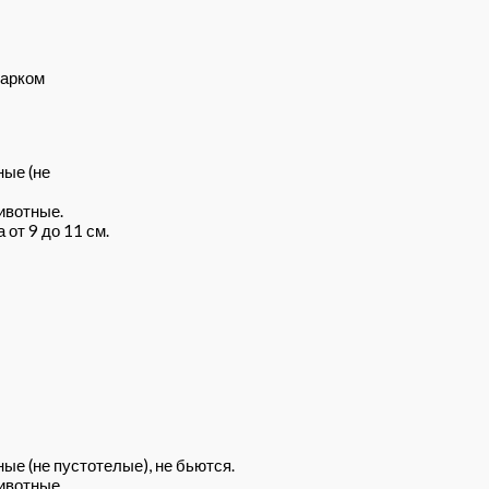
дарком
ные (не
ивотные.
от 9 до 11 см.
ые (не пустотелые), не бьются.
ивотные.