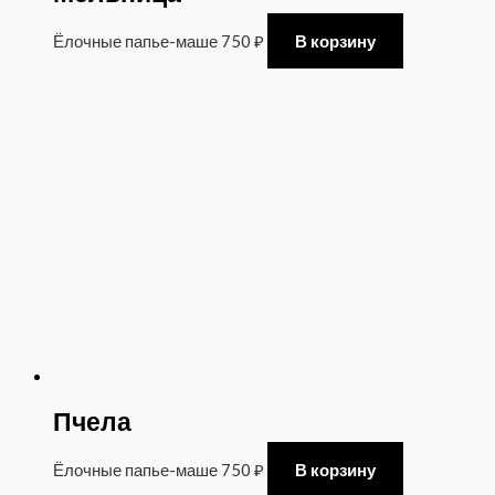
Ёлочные папье-маше
750
₽
В корзину
Пчела
Ёлочные папье-маше
750
₽
В корзину